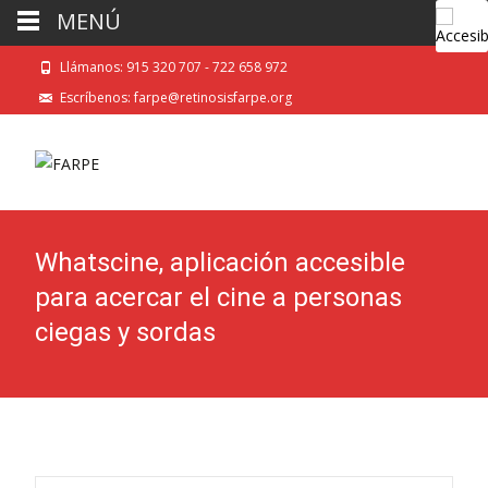
MENÚ
Llámanos: 915 320 707 - 722 658 972
Escríbenos: farpe@retinosisfarpe.org
Whatscine, aplicación accesible
para acercar el cine a personas
ciegas y sordas