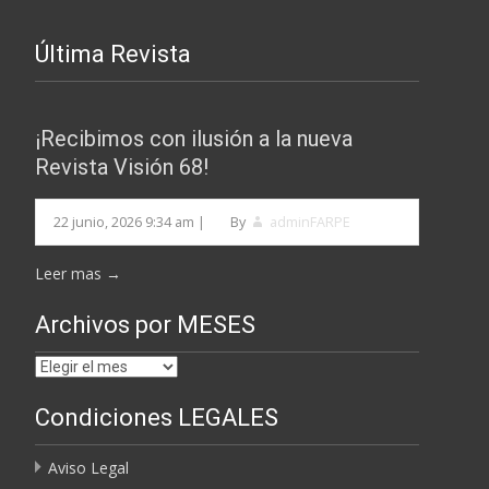
Última Revista
¡Recibimos con ilusión a la nueva
Revista Visión 68!
22 junio, 2026 9:34 am
|
By
adminFARPE
Leer mas →
Archivos por MESES
Archivos
por
Condiciones LEGALES
MESES
Aviso Legal