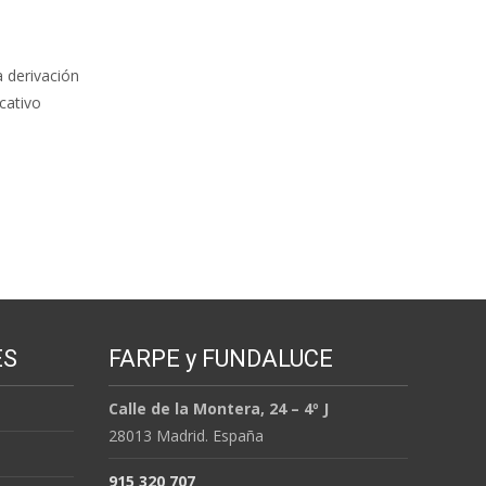
a derivación
icativo
ES
FARPE y FUNDALUCE
Calle de la Montera, 24 – 4º J
28013 Madrid. España
915 320 707