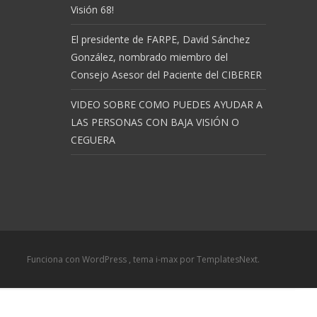
Visión 68!
El presidente de FARPE, David Sánchez
González, nombrado miembro del
Consejo Asesor del Paciente del CIBERER
VIDEO SOBRE COMO PUEDES AYUDAR A
LAS PERSONAS CON BAJA VISIÓN O
CEGUERA
Funciona con WordPress
, tema
i-max
por TemplatesNext.