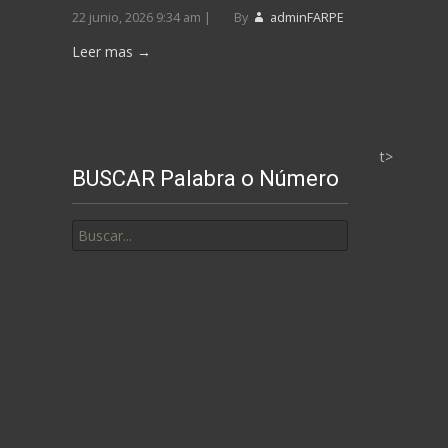
22 junio, 2026 9:34 am
|
By
adminFARPE
Leer mas →
t>
BUSCAR Palabra o Número
Buscar
por: