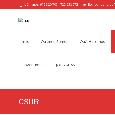
Llámanos: 915 320 707 - 722 658 972
Escríbenos: farpe@
Saltar
al
Inicio
Quiénes Somos
Qué Hacemos
contenido
Subvenciones
JORNADAS
CSUR