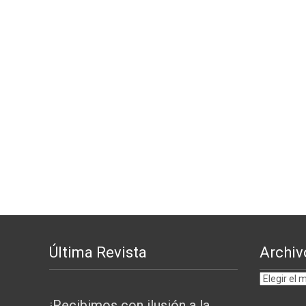
Última Revista
Archiv
Archivos
por
¡Recibimos con ilusión a la