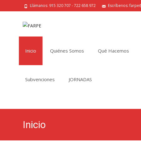
Llámanos: 915 320 707 - 722 658 972
Escríbenos: farpe@
Saltar
al
Inicio
Quiénes Somos
Qué Hacemos
contenido
Subvenciones
JORNADAS
Inicio