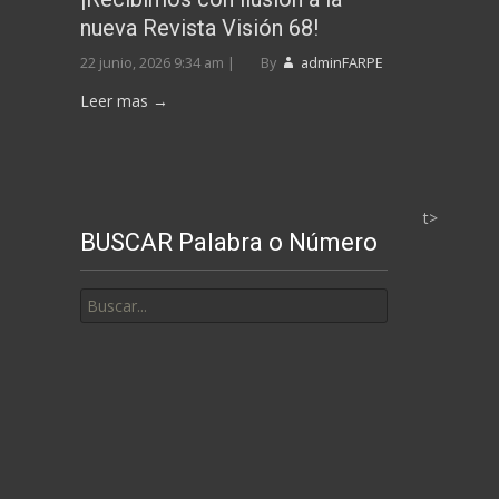
MESES
nueva Revista Visión 68!
22 junio, 2026 9:34 am
|
By
adminFARPE
Leer mas →
t>
BUSCAR Palabra o Número
Buscar
por: