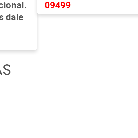
cional.
09499
s dale
AS