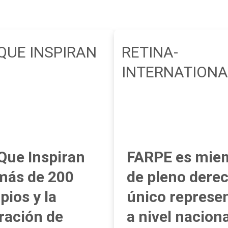
QUE INSPIRAN
RETINA-
INTERNATIONA
Que Inspiran
FARPE es mie
más de 200
de pleno dere
pios y la
único represe
ración de
a nivel naciona