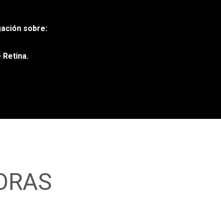
ación sobre:
 Retina.
ORAS