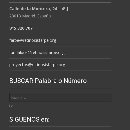
Calle de la Montera, 24 – 4º J
28013 Madrid. España
915 320 707
farpe@retinosisfarpe.org
fundaluce@retinosisfarpe.org
proyectos@retinosisfarpe.org
BUSCAR Palabra o Número
Buscar
por:
t>
SIGUENOS en: