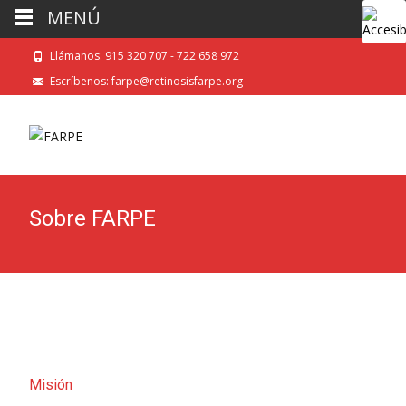
MENÚ
Llámanos: 915 320 707 - 722 658 972
Escríbenos: farpe@retinosisfarpe.org
Sobre FARPE
Misión