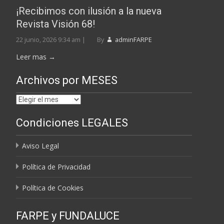
¡Recibimos con ilusión a la nueva
Revista Visión 68!
22 junio, 2026 9:34 am
|
By
adminFARPE
Leer mas →
Archivos por MESES
Archivos
por
Condiciones LEGALES
MESES
Aviso Legal
Política de Privacidad
Política de Cookies
FARPE y FUNDALUCE