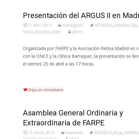
Presentación del ARGUS II en Mad
11 abril, 2014
Investigación
ARTIFICIAL
,
distrofias
,
Ojo
,
retina
,
Retinosis
,
vision
admin
Organizada por FARPE y la Asociación Retina Madrid en 
con la ONCE y la Clínica Barraquer, la presentación se lle
el viernes 25 de abril a las 17 horas.
Leer más…
Deja un comentario
Asamblea General Ordinaria y
Extraordinaria de FARPE
17 marzo, 2014
Asociativas
ASAMBLEA
,
farpe
,
MADRID