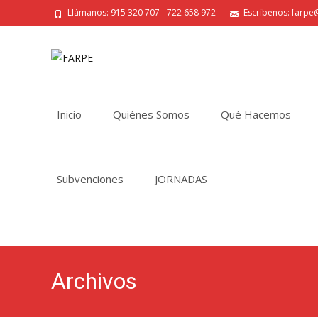
Llámanos: 915 320 707 - 722 658 972
Escríbenos: farpe@
Saltar
al
Inicio
Quiénes Somos
Qué Hacemos
contenido
Subvenciones
JORNADAS
Archivos