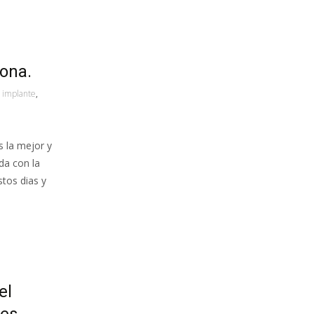
ona.
,
implante
,
 la mejor y
da con la
stos dias y
el