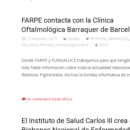
FARPE contacta con la Clínica
Oftalmológica Barraquer de Barcel
12 diciembre, 2013
Sociales
ARTIFICIAL
,
BARRAQUER
Ojo
,
retina
,
Retinosis
,
retinosis pigmentaria
admin
Desde FARPE y FUNDALUCE trabajamos para que tengáis
más fiable información sobre toda la actualidad relaciona
Retinosis Pigmentaria. Así tras la bomba informativa de e
Leer más…
Un comentario hasta ahora
El Instituto de Salud Carlos III crea 