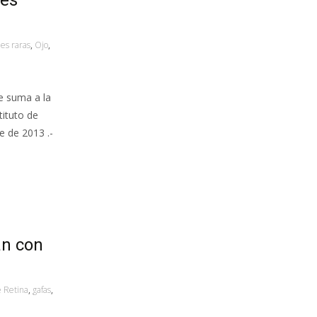
des
es raras
,
Ojo
,
e suma a la
tituto de
e de 2013 .-
án con
e Retina
,
gafas
,