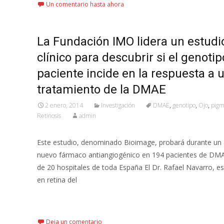
Un comentario hasta ahora
La Fundación IMO lidera un estudi
clínico para descubrir si el genotip
paciente incide en la respuesta a 
tratamiento de la DMAE
2 enero, 2014
Investigación
DMAE
,
genotipo
,
Ojo
,
pigm
Retinosis
admin
Este estudio, denominado Bioimage, probará durante un
nuevo fármaco antiangiogénico en 194 pacientes de D
de 20 hospitales de toda España El Dr. Rafael Navarro, es
en retina del
Leer más…
Deja un comentario