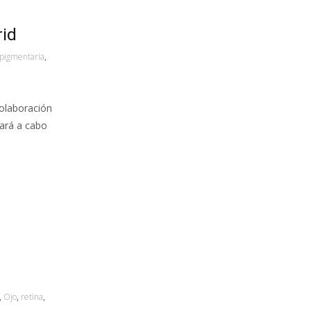
rid
pigmentaria
,
colaboración
vará a cabo
,
Ojo
,
retina
,