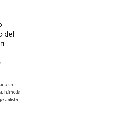
o
o del
un
entaria
,
 año un
MAE húmeda
pecialista