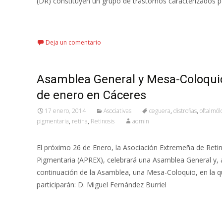
(DR) constituyen un grupo de trastornos caracterizados p
Leer más…
Deja un comentario
Asamblea General y Mesa-Coloquio
de enero en Cáceres
17 enero, 2014
Asociativas
ceguera
,
distrofias
,
oftalmól
pigmentaria
,
retina
,
Retinosis
admin
El próximo 26 de Enero, la Asociación Extremeña de Reti
Pigmentaria (APREX), celebrará una Asamblea General y, 
continuación de la Asamblea, una Mesa-Coloquio, en la 
participarán: D. Miguel Fernández Burriel
Leer más…