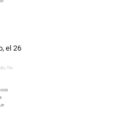
or
, el 26
ogo
,
Ojo
,
nosis
a
que