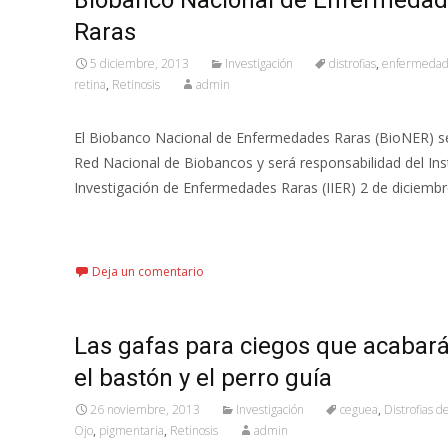
Biobanco Nacional de Enfermeda
Raras
5 diciembre, 2013
Investigación
distrofias
,
enfermedad
retina
,
Retinosis
admin
El Biobanco Nacional de Enfermedades Raras (BioNER) s
Red Nacional de Biobancos y será responsabilidad del Ins
Investigación de Enfermedades Raras (IIER) 2 de diciembr
Leer más…
Deja un comentario
Las gafas para ciegos que acabar
el bastón y el perro guía
26 noviembre, 2013
Investigación
ceguea
,
Distrofias d
Ojo
,
pigmentaria
,
Retinosis
admin