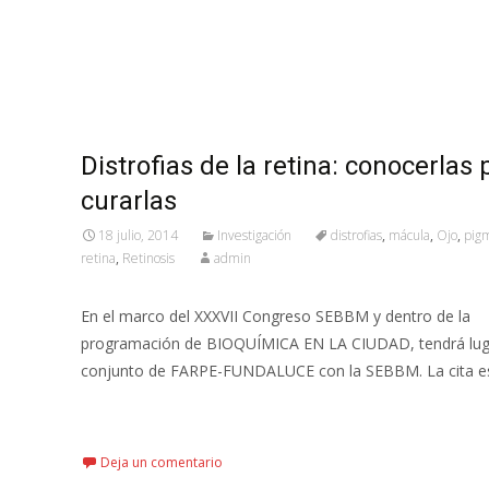
Distrofias de la retina: conocerlas 
curarlas
18 julio, 2014
Investigación
distrofias
,
mácula
,
Ojo
,
pig
retina
,
Retinosis
admin
En el marco del XXXVII Congreso SEBBM y dentro de la
programación de BIOQUÍMICA EN LA CIUDAD, tendrá lug
conjunto de FARPE-FUNDALUCE con la SEBBM. La cita es 
Leer más…
Deja un comentario