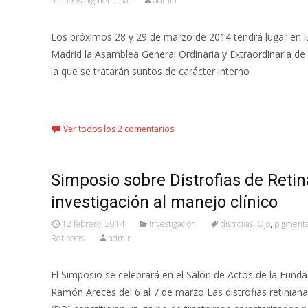
retinosis pigmentaria
admin
Los próximos 28 y 29 de marzo de 2014 tendrá lugar en l
Madrid la Asamblea General Ordinaria y Extraordinaria d
la que se tratarán suntos de carácter interno
Leer más…
Ver todos los 2 comentarios
Simposio sobre Distrofias de Retina
investigación al manejo clínico
12 febrero, 2014
Investigación
distrofias
,
Ojo
,
pigmenta
Retinosis
admin
El Simposio se celebrará en el Salón de Actos de la Funda
Ramón Areces del 6 al 7 de marzo Las distrofias retinia