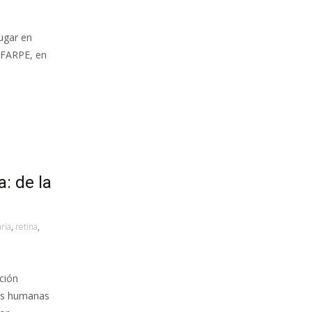
ugar en
e FARPE, en
: de la
ria
,
retina
,
ción
nas humanas