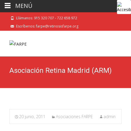
MENÚ
Llámanos: 915 320 707 - 722 658 972
Escríbenos: farpe@retinosisfarpe.org
Asociación Retina Madrid (ARM)
20 junio, 2011
Asociaciones FARPE
admin