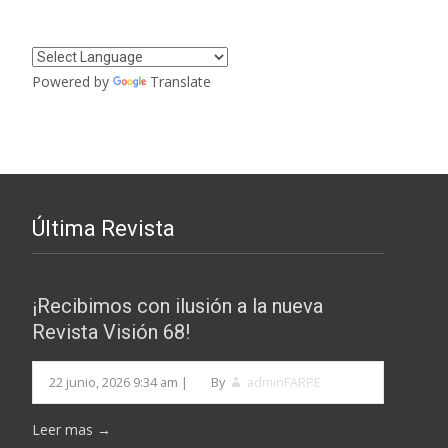
entradas
Powered by
Translate
Última Revista
¡Recibimos con ilusión a la nueva
Revista Visión 68!
22 junio, 2026 9:34 am
|
By
adminFARPE
Leer mas →