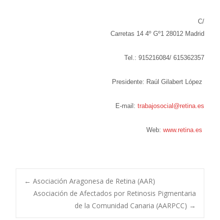
C/
Carretas 14 4º Gº1 28012 Madrid
Tel.: 915216084/ 615362357
Presidente: Raúl Gilabert López
E-mail:
trabajosocial@retina.es
Web:
www.retina.es
Navegación
←
Asociación Aragonesa de Retina (AAR)
Asociación de Afectados por Retinosis Pigmentaria
de la Comunidad Canaria (AARPCC)
→
de