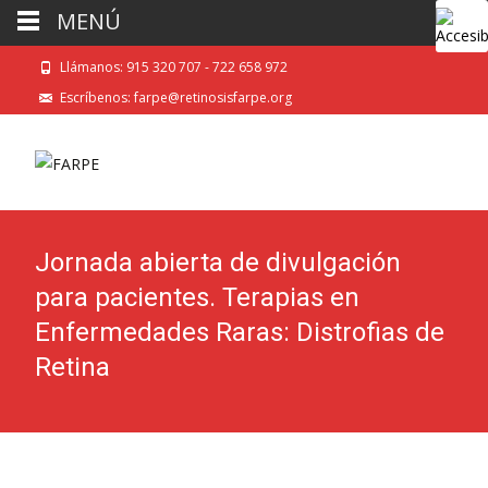
MENÚ
Llámanos: 915 320 707 - 722 658 972
Escríbenos: farpe@retinosisfarpe.org
Jornada abierta de divulgación
para pacientes. Terapias en
Enfermedades Raras: Distrofias de
Retina