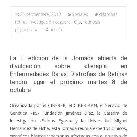
25 septiembre, 2013
Sociales
distrofias
retina
,
investigación ceguera.
,
Ojo
,
retinosis
pigmentaria
admin
La II edición de la Jornada abierta de
divulgación sobre «Terapia en
Enfermedades Raras: Distrofias de Retina»
tendrá lugar el próximo martes 8 de
octubre
Organizada por el CIBERER, el CIBER-BBN, el Servicio de
Genética –IIS- Fundación Jiménez Díaz, la Cátedra de
Investigación «Bidons Egara» y la Universidad Miguel
Hernández de Elche, esta jornada reunirá expertos clínicos,
científicos básicos y personas afectadas con el objetivo de