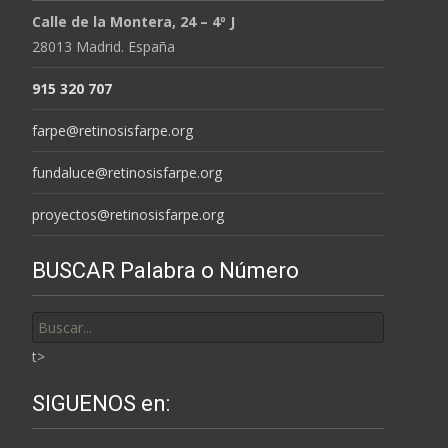
Calle de la Montera, 24 – 4º J
28013 Madrid. España
915 320 707
farpe@retinosisfarpe.org
fundaluce@retinosisfarpe.org
proyectos@retinosisfarpe.org
BUSCAR Palabra o Número
Buscar
por:
t>
SIGUENOS en: