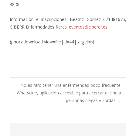
48 00
Información e inscripciones: Beatriz Gómez 671481675,
CIBERR Enfermedades Raras.
eventos@ciberer.es
{phocadownload view=file|id=44|target=s}
Navegación
←
No es raro tener una enfermendad poco frecuente
Whatscine, aplicación accesible para acercar el cine a
personas ciegas y sordas
→
de
entradas