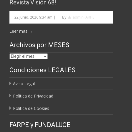
Revista Visión 68!
22 junio, 2026 9:34 am
|
By
adminFARPE
Leer mas →
Archivos por MESES
Archivos
por
Condiciones LEGALES
MESES
Aviso Legal
Política de Privacidad
Política de Cookies
FARPE y FUNDALUCE