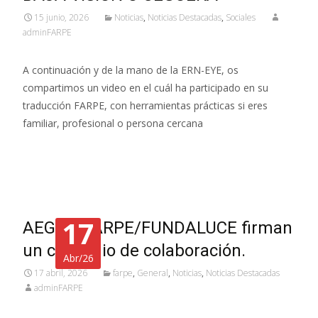
15 junio, 2026
Noticias
,
Noticias Destacadas
,
Sociales
adminFARPE
A continuación y de la mano de la ERN-EYE, os
compartimos un video en el cuál ha participado en su
traducción FARPE, con herramientas prácticas si eres
familiar, profesional o persona cercana
Leer más…
17
AEGH y FARPE/FUNDALUCE firman
un convenio de colaboración.
Abr/26
17 abril, 2026
farpe
,
General
,
Noticias
,
Noticias Destacadas
adminFARPE