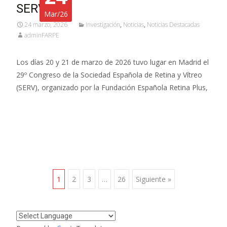
SERV
Mar/26
24 marzo, 2026
Investigación
,
Noticias
,
Noticias Destacadas
adminFARPE
Los días 20 y 21 de marzo de 2026 tuvo lugar en Madrid el
29º Congreso de la Sociedad Española de Retina y Vítreo
(SERV), organizado por la Fundación Española Retina Plus,
Leer más…
Navegación
1
2
3
…
26
Siguiente »
de