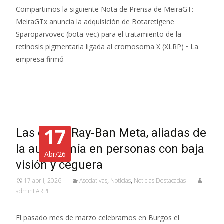
Compartimos la siguiente Nota de Prensa de MeiraGT:
MeiraGTx anuncia la adquisición de Botaretigene
Sparoparvovec (bota-vec) para el tratamiento de la
retinosis pigmentaria ligada al cromosoma X (XLRP) • La
empresa firmó
Leer más…
17
Las gafas Ray-Ban Meta, aliadas de
la autonomía en personas con baja
Abr/26
visión y ceguera
17 abril, 2026
Asociativas
,
Noticias
,
Noticias Destacadas
adminFARPE
El pasado mes de marzo celebramos en Burgos el