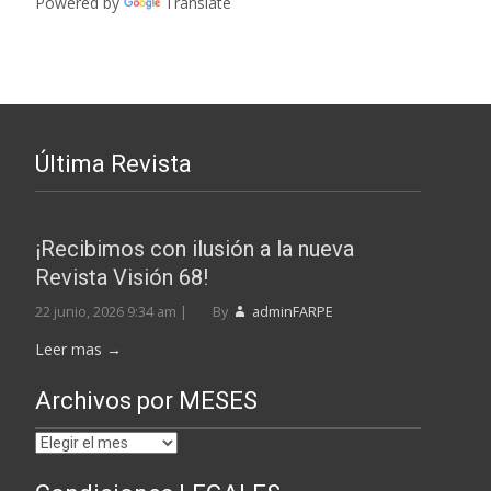
Powered by
Translate
entradas
Última Revista
¡Recibimos con ilusión a la nueva
Revista Visión 68!
22 junio, 2026 9:34 am
|
By
adminFARPE
Leer mas →
Archivos por MESES
Archivos
por