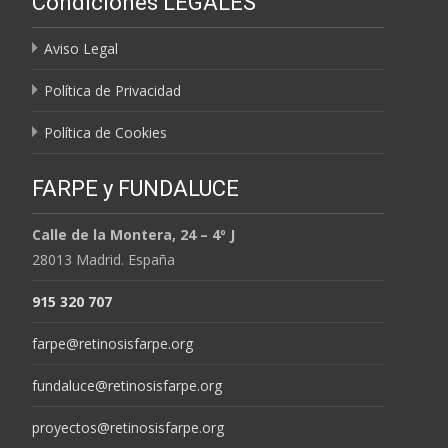
Condiciones LEGALES
MESES
Aviso Legal
Política de Privacidad
Política de Cookies
FARPE y FUNDALUCE
Calle de la Montera, 24 – 4º J
28013 Madrid. España
915 320 707
farpe@retinosisfarpe.org
fundaluce@retinosisfarpe.org
proyectos@retinosisfarpe.org