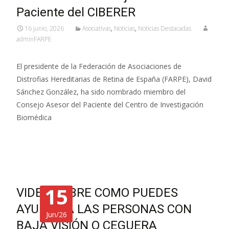
Paciente del CIBERER
16 junio, 2026
Asociativas
,
Noticias
,
Noticias Destacadas
adminFARPE
El presidente de la Federación de Asociaciones de
Distrofias Hereditarias de Retina de España (FARPE), David
Sánchez González, ha sido nombrado miembro del
Consejo Asesor del Paciente del Centro de Investigación
Biomédica
Leer más…
15
VIDEO SOBRE COMO PUEDES
AYUDAR A LAS PERSONAS CON
Jun/26
BAJA VISIÓN O CEGUERA