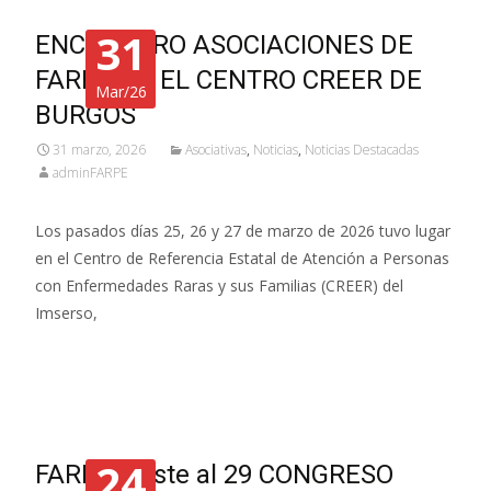
31
ENCUENTRO ASOCIACIONES DE
FARPE EN EL CENTRO CREER DE
Mar/26
BURGOS
31 marzo, 2026
Asociativas
,
Noticias
,
Noticias Destacadas
adminFARPE
Los pasados días 25, 26 y 27 de marzo de 2026 tuvo lugar
en el Centro de Referencia Estatal de Atención a Personas
con Enfermedades Raras y sus Familias (CREER) del
Imserso,
Leer más…
24
FARPE asiste al 29 CONGRESO