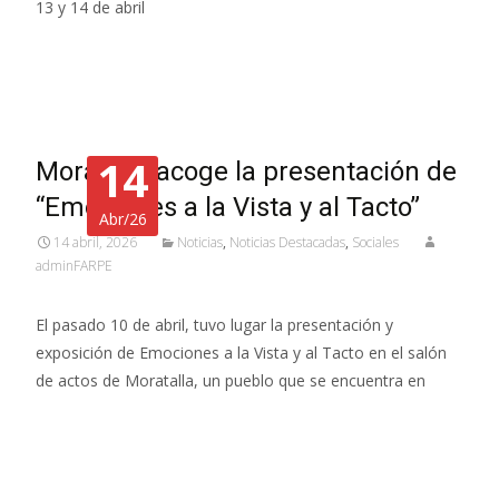
13 y 14 de abril
Leer más…
14
Moratalla acoge la presentación de
“Emociones a la Vista y al Tacto”
Abr/26
14 abril, 2026
Noticias
,
Noticias Destacadas
,
Sociales
adminFARPE
El pasado 10 de abril, tuvo lugar la presentación y
exposición de Emociones a la Vista y al Tacto en el salón
de actos de Moratalla, un pueblo que se encuentra en
Leer más…