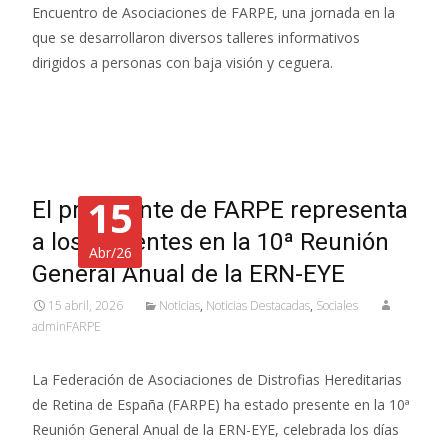
Encuentro de Asociaciones de FARPE, una jornada en la
que se desarrollaron diversos talleres informativos
dirigidos a personas con baja visión y ceguera.
Leer más…
15
El presidente de FARPE representa
a los pacientes en la 10ª Reunión
Abr/26
General Anual de la ERN-EYE
15 abril, 2026
Noticias
,
Noticias Destacadas
,
Sociales
adminFARPE
La Federación de Asociaciones de Distrofias Hereditarias
de Retina de España (FARPE) ha estado presente en la 10ª
Reunión General Anual de la ERN-EYE, celebrada los días