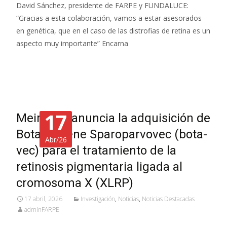
David Sánchez, presidente de FARPE y FUNDALUCE:
“Gracias a esta colaboración, vamos a estar asesorados
en genética, que en el caso de las distrofias de retina es un
aspecto muy importante” Encarna
Leer más…
17
MeiraGTx anuncia la adquisición de
Botaretigene Sparoparvovec (bota-
Abr/26
vec) para el tratamiento de la
retinosis pigmentaria ligada al
cromosoma X (XLRP)
17 abril, 2026
Investigación
,
Noticias
,
Noticias Destacadas
adminFARPE