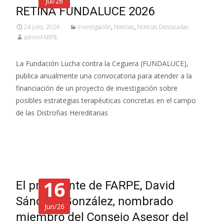
Jul/26
RETINA FUNDALUCE 2026
24 julio, 2026
Investigación
,
Noticias
,
Noticias Destacadas
adminFARPE
La Fundación Lucha contra la Ceguera (FUNDALUCE),
publica anualmente una convocatoria para atender a la
financiación de un proyecto de investigación sobre
posibles estrategias terapéuticas concretas en el campo
de las Distrofias Hereditarias
Leer más…
16
El presidente de FARPE, David
Sánchez González, nombrado
Jun/26
miembro del Consejo Asesor del