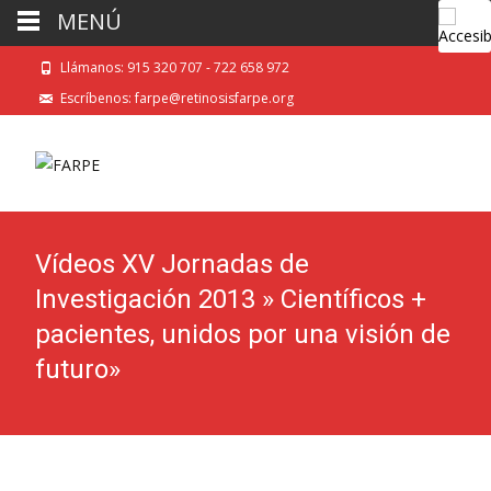
MENÚ
Llámanos: 915 320 707 - 722 658 972
Escríbenos: farpe@retinosisfarpe.org
Vídeos XV Jornadas de
Investigación 2013 » Científicos +
pacientes, unidos por una visión de
futuro»