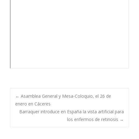
Navegación
←
Asamblea General y Mesa-Coloquio, el 26 de
enero en Cáceres
Barraquer introduce en España la vista artificial para
de
los enfermos de retinosis
→