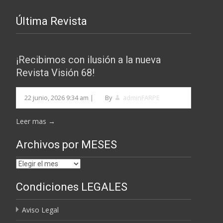
Última Revista
¡Recibimos con ilusión a la nueva
Revista Visión 68!
22 junio, 2026 9:34 am
|
By
adminFARPE
Leer mas →
Archivos por MESES
Archivos
por
Condiciones LEGALES
MESES
Aviso Legal