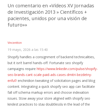
entradas
Un comentario en «
Vídeos XV Jornadas
de Investigación 2013 » Científicos +
pacientes, unidos por una visión de
futuro»
»
Vincentton
19 mayo, 2026 a las 15:40
Shopify handles a consignment of backend technicalities,
but it isn’t barrel hands-off. Fortunate seo shopify
campaigns require
https://www.linkedin.com/pulse/shopify-
seo-brands-cant-scale-paid-ads-cases-dmitri-bezdetny-
enfuf/
enchiridion tweaking of solicitation pages and blog
content. Integrating a quick shopify seo app can facilitate
fall off schema markup errors and choose indexation
issues. Stow away your store aligned with shopify seo
kindest practices to stay doubtlessly in the lead of the