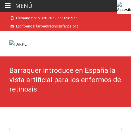
MENÚ
Llámanos: 915 320 707 - 722 658 972
Escríbenos: farpe@retinosisfarpe.org
Barraquer introduce en España la
vista artificial para los enfermos de
retinosis