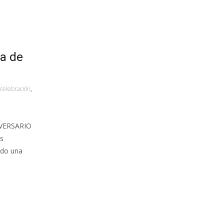
ia de
celebración
,
NIVERSARIO
is
ado una