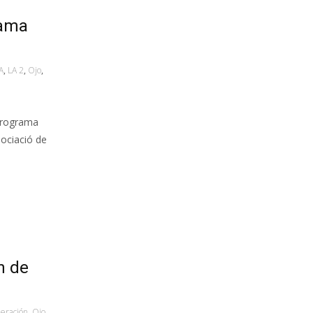
rama
A
,
LA 2
,
Ojo
,
 programa
sociació de
n de
eración
,
Ojo
,