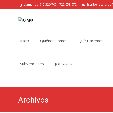
Llámanos: 915 320 707 - 722 658 972
Escríbenos: farpe@
Saltar
al
Inicio
Quiénes Somos
Qué Hacemos
contenido
Subvenciones
JORNADAS
Archivos