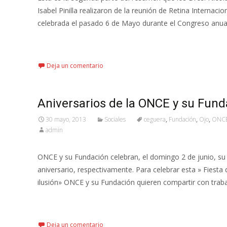
Isabel Pinilla realizaron de la reunión de Retina Internacio
celebrada el pasado 6 de Mayo durante el Congreso anua
Leer más…
Deja un comentario
Aniversarios de la ONCE y su Fund
30 mayo, 2013
Sociales
ceguera
,
Fundación
,
Ojo
,
ONC
admin
ONCE y su Fundación celebran, el domingo 2 de junio, su
aniversario, respectivamente. Para celebrar esta » Fiesta 
ilusión» ONCE y su Fundación quieren compartir con trab
Leer más…
Deja un comentario