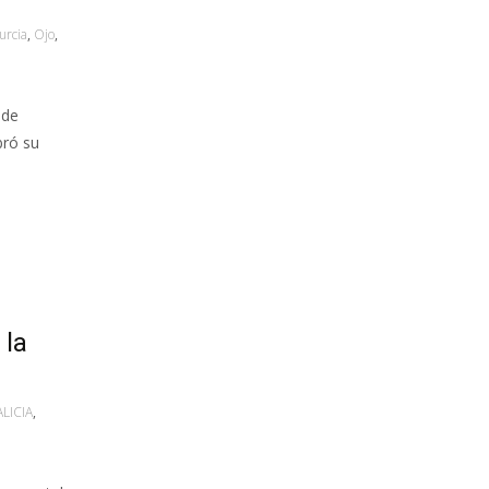
urcia
,
Ojo
,
 de
bró su
 la
LICIA
,