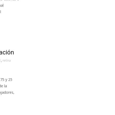
nal
l
ación
E
,
retina
 75 y 25
de la
ajadores,