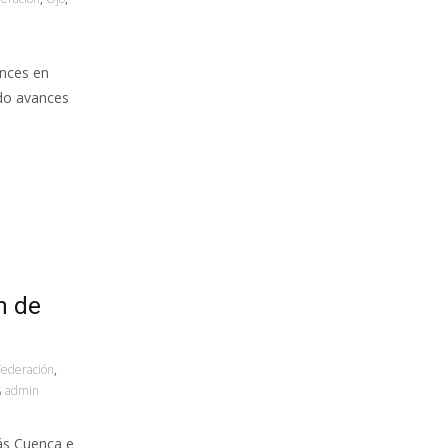
ances en
ndo avances
n de
Federación
,
admin
lás Cuenca e