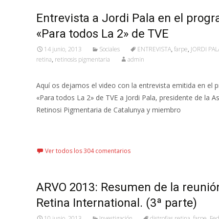
Entrevista a Jordi Pala en el prog
«Para todos La 2» de TVE
14 junio, 2013
Sociales
ENTREVISTA
,
farpe
,
JORDI PAL
retina
,
retinosis pigmentaria
admin
Aquí os dejamos el video con la entrevista emitida en el
«Para todos La 2» de TVE a Jordi Pala, presidente de la A
Retinosi Pigmentaria de Catalunya y miembro
Leer más…
Ver todos los 304 comentarios
ARVO 2013: Resumen de la reunió
Retina International. (3ª parte)
10 junio, 2013
Investigación
distrofias retina
,
farpe
,
Fed