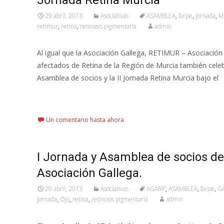
Jornada Retina Murcia
29 abril, 2013
Asociativas
ASAMBLEA
,
farpe
,
Jornada
,
M
retimur
,
retina
,
retinosis pigmentaria
admin
Al igual que la Asociación Gallega, RETIMUR – Asociación
afectados de Retina de la Región de Murcia también cele
Asamblea de socios y la II Jornada Retina Murcia bajo el
Leer más…
Un comentario hasta ahora
I Jornada y Asamblea de socios de
Asociación Gallega.
29 abril, 2013
Asociativas
AGARP
,
ASAMBLEA
,
farpe
,
GA
Jornada
,
Ojo
,
retina
,
retinosis pigmentaria
admin