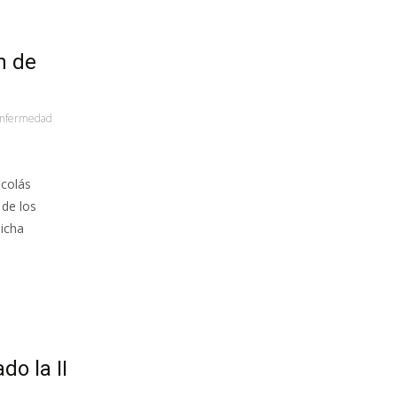
n de
nfermedad
icolás
 de los
dicha
o la II