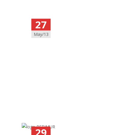
27
May/13
29