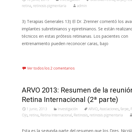
retina
,
retinosis pigmentaria
admin
3) Terapias Generales 13) El Dr. Zrenner comentó los av
implantes subretinianos y epiretinianos. Se están realiza
técnicos en estas prótesis retinianas. Los pacientes con
entrenamiento pueden reconocer caras, bajo
Leer más…
Ver todos los 2 comentarios
ARVO 2013: Resumen de la reunió
Retina Internacional (2ª parte)
1 junio, 2013
Investigación
ARVO
,
Asociaciones
,
farpe
,
Ojo
,
retina
,
Retina Internacional
,
Retinosis
,
retinosis pigmentaria
Esta es la segunda parte del resumen que los Dres. Nico