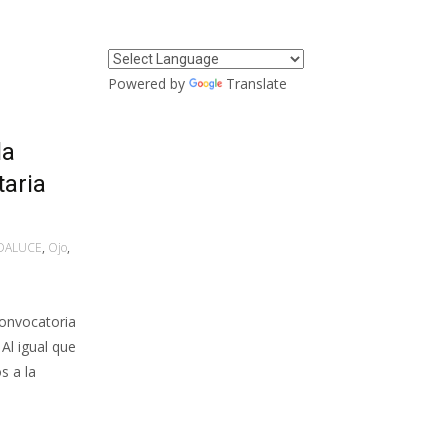
Powered by
Translate
la
taria
DALUCE
,
Ojo
,
onvocatoria
Al igual que
s a la