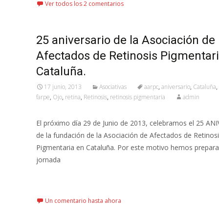
Ver todos los 2 comentarios
25 aniversario de la Asociación de
Afectados de Retinosis Pigmentar
Cataluña.
17 junio, 2013
Asociativas
aarpc
,
aniversario
,
Cataluña
,
farpe
,
Ojo
,
retina
,
Retinosis
,
retinosis pigmentaria
admin
El próximo día 29 de Junio de 2013, celebramos el 25 A
de la fundación de la Asociación de Afectados de Retinos
Pigmentaria en Cataluña. Por este motivo hemos prepar
jornada
Leer más…
Un comentario hasta ahora