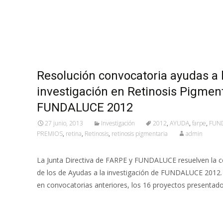
Resolución convocatoria ayudas a 
investigación en Retinosis Pigmen
FUNDALUCE 2012
27 junio, 2013
Investigación
2012
,
AYUDA
,
farpe
,
FUN
PREMIOS
,
retina
,
Retinosis
,
retinosis pigmentaria
admin
La Junta Directiva de FARPE y FUNDALUCE resuelven la c
de los de Ayudas a la investigación de FUNDALUCE 2012. 
en convocatorias anteriores, los 16 proyectos presentado
Leer más…