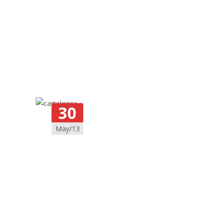
30
May/13