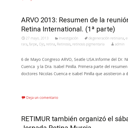
ARVO 2013: Resumen de la reunió
Retina International. (1ª parte)
27 mayo, 2013
Investigación
degeneración retiniana
,
e
rara
,
farpe
,
Ojo
,
retina
,
Retinosis
,
retinosis pigmentaria
admin
6 de Mayo Congreso ARVO, Seatle USA.Informe del Dr. N
Cuenca y la Dra. Isabel Pinilla. Primera parte del resumen
doctores Nicolas Cuenca e isabel Pinilla que asistieron a 
Leer más…
Deja un comentario
RETIMUR también organizó el sábad