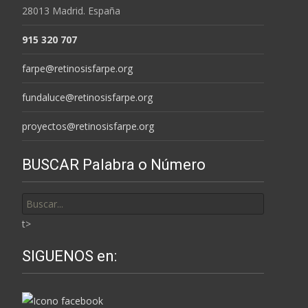
28013 Madrid. España
915 320 707
farpe@retinosisfarpe.org
fundaluce@retinosisfarpe.org
proyectos@retinosisfarpe.org
BUSCAR Palabra o Número
Buscar
por:
t>
SIGUENOS en: