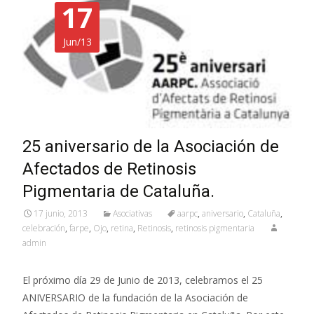
17
Jun/13
25 aniversario de la Asociación de
Afectados de Retinosis
Pigmentaria de Cataluña.
17 junio, 2013
Asociativas
aarpc
,
aniversario
,
Cataluña
,
celebración
,
farpe
,
Ojo
,
retina
,
Retinosis
,
retinosis pigmentaria
admin
El próximo día 29 de Junio de 2013, celebramos el 25
ANIVERSARIO de la fundación de la Asociación de