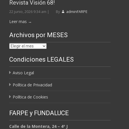
Revista Visión 68!
22 junio, 2026 9:34 am
|
By
adminFARPE
Leer mas →
Archivos por MESES
Archivos
por
Condiciones LEGALES
MESES
Aviso Legal
Política de Privacidad
Política de Cookies
FARPE y FUNDALUCE
Calle de la Montera, 24 – 4º J