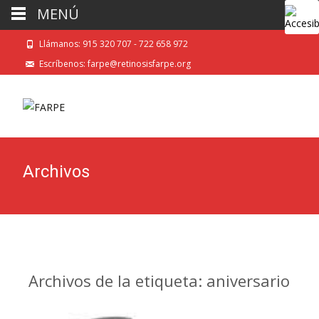
MENÚ
Llámanos: 915 320 707 - 722 658 972
Escríbenos: farpe@retinosisfarpe.org
Archivos
Archivos de la etiqueta: aniversario