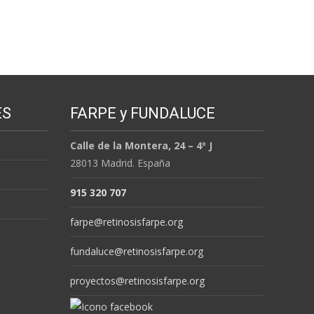
ES
FARPE y FUNDALUCE
Calle de la Montera, 24 – 4º J
28013 Madrid. España
915 320 707
farpe@retinosisfarpe.org
fundaluce@retinosisfarpe.org
proyectos@retinosisfarpe.org