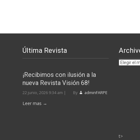
Última Revista
Archiv
Archivos
por
¡Recibimos con ilusión a la
MESES
nueva Revista Visión 68!
22 junio, 2026 9:34 am
|
By
adminFARPE
Leer mas →
t>