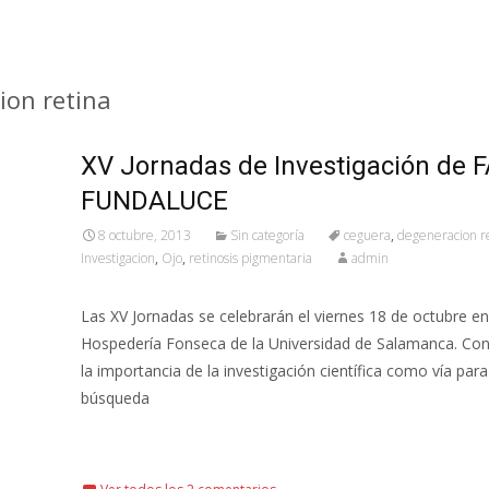
ion retina
XV Jornadas de Investigación de 
FUNDALUCE
8 octubre, 2013
Sin categoría
ceguera
,
degeneracion r
Investigacion
,
Ojo
,
retinosis pigmentaria
admin
Las XV Jornadas se celebrarán el viernes 18 de octubre en
Hospedería Fonseca de la Universidad de Salamanca. Con
la importancia de la investigación científica como vía para
búsqueda
Leer más…