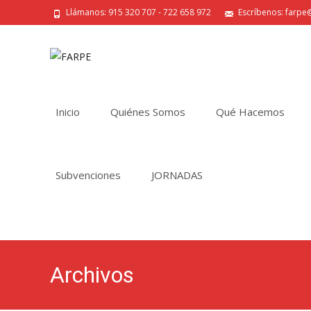
Llámanos: 915 320 707 - 722 658 972
Escríbenos: farpe@
Saltar
al
Inicio
Quiénes Somos
Qué Hacemos
contenido
Subvenciones
JORNADAS
Archivos