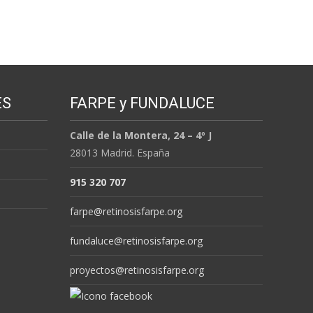
ES
FARPE y FUNDALUCE
Calle de la Montera, 24 – 4º J
28013 Madrid. España
915 320 707
farpe@retinosisfarpe.org
fundaluce@retinosisfarpe.org
proyectos@retinosisfarpe.org