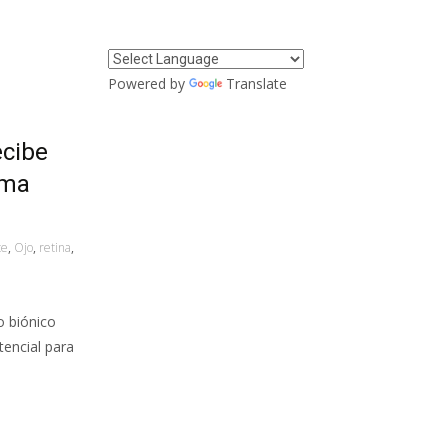
Powered by
Translate
ecibe
ema
te
,
Ojo
,
retina
,
o biónico
encial para