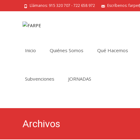
Llámanos: 915 320 707 - 722 658 972
Escríbenos: farpe@
Saltar
al
Inicio
Quiénes Somos
Qué Hacemos
contenido
Subvenciones
JORNADAS
Archivos