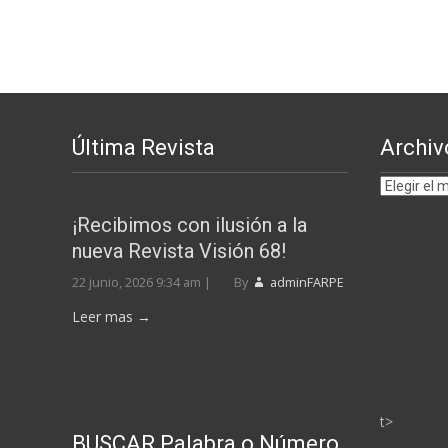
Última Revista
Archiv
Archivos
por
¡Recibimos con ilusión a la
MESES
nueva Revista Visión 68!
22 junio, 2026 9:34 am
|
By
adminFARPE
Leer mas →
t>
BUSCAR Palabra o Número