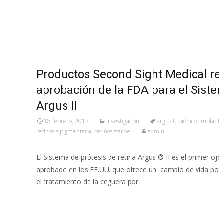
Productos Second Sight Medical r
aprobación de la FDA para el Sist
Argus II
18 febrero, 2013
Investigación
argus II
,
biónico
,
implan
retinosis pigmentaria
,
retinosisfarpe
admin
El Sistema de prótesis de retina Argus ® II es el primer oj
aprobado en los EE.UU. que ofrece un cambio de vida pot
el tratamiento de la ceguera por
Leer más…