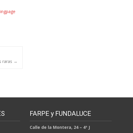
dingpage
s raras
→
ES
FARPE y FUNDALUCE
Calle de la Montera, 24 – 4º J