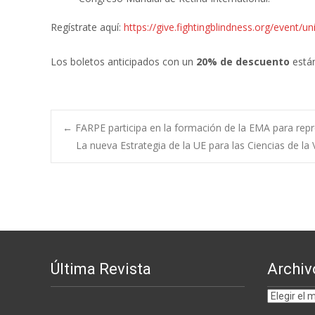
Regístrate aquí:
https://give.fightingblindness.org/even
Los boletos anticipados con un
20% de descuento
están
Navegación
←
FARPE participa en la formación de la EMA para repr
La nueva Estrategia de la UE para las Ciencias de 
de
entradas
Última Revista
Archiv
Archivos
por