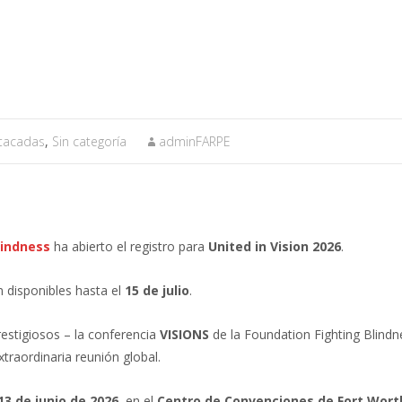
stacadas
,
Sin categoría
adminFARPE
lindness
ha abierto el registro para
United in Vision 2026
.
 disponibles hasta el
15 de julio
.
estigiosos – la conferencia
VISIONS
de la Foundation Fighting Blindne
traordinaria reunión global.
13 de junio de 2026
, en el
Centro de Convenciones de Fort Wort