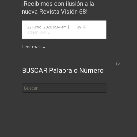
¡Recibimos con ilusión a la
MESES
nueva Revista Visión 68!
22 junio, 2026 9:34 am
|
By
adminFARPE
Leer mas →
t>
BUSCAR Palabra o Número
Buscar
por: