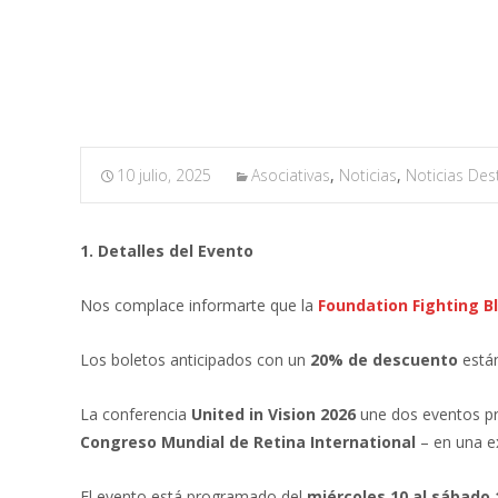
Contra la Ceguera EE.UU.
10 julio, 2025
Asociativas
,
Noticias
,
Noticias De
1. Detalles del Evento
Nos complace informarte que la
Foundation Fighting B
Los boletos anticipados con un
20% de descuento
están
La conferencia
United in Vision 2026
une dos eventos pr
Congreso Mundial de Retina International
– en una ex
El evento está programado del
miércoles 10 al sábado 