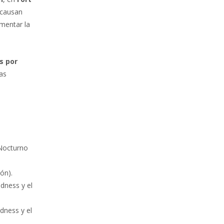
 causan
omentar la
s por
as
 Nocturno
ón).
ndness y el
dness y el