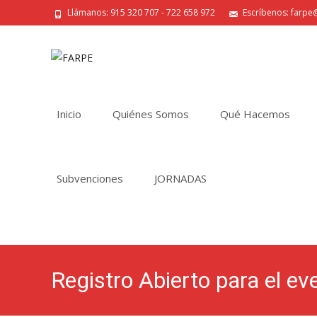
Llámanos: 915 320 707 - 722 658 972
Escríbenos: farpe@
Saltar
al
Inicio
Quiénes Somos
Qué Hacemos
contenido
Subvenciones
JORNADAS
Registro Abierto para el e