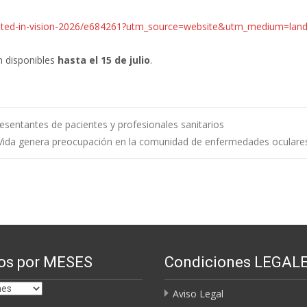
t/united-in-vision-2026/e684261?utm_source=website&utm_medium=lan
 disponibles
hasta el 15 de julio
.
esentantes de pacientes y profesionales sanitarios
la Vida genera preocupación en la comunidad de enfermedades oculare
os por MESES
Condiciones LEGAL
Aviso Legal