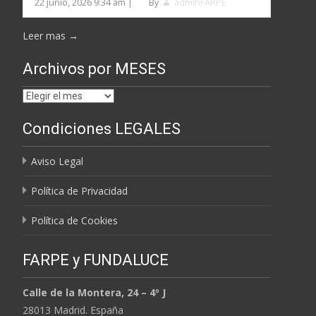
22 junio, 2026 9:34 am
|
By
adminFARPE
Leer mas →
Archivos por MESES
Archivos
por
Condiciones LEGALES
MESES
Aviso Legal
Política de Privacidad
Política de Cookies
FARPE y FUNDALUCE
Calle de la Montera, 24 – 4º J
28013 Madrid. España