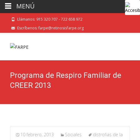
MENÚ
Llámanos: 915 320 707 - 722 658 972
Escríbenos: farpe@retinosisfarpe.org
Programa de Respiro Familiar de
CREER 2013
10 febrero, 2013
Sociales
distrofias de la