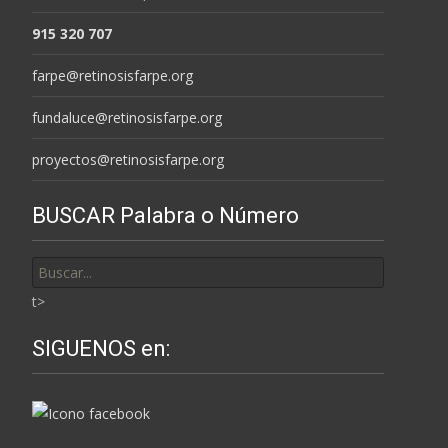
915 320 707
farpe@retinosisfarpe.org
fundaluce@retinosisfarpe.org
proyectos@retinosisfarpe.org
BUSCAR Palabra o Número
Buscar
por:
t>
SIGUENOS en: