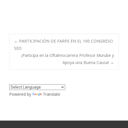
Navegación
←
PARTICIPACIÓN DE FARPE EN EL 100 CONGRESO
SEO
¡Participa en la Oftalmocarrera Profesor Murube y
de
Apoya una Buena Causa!
→
entradas
Powered by
Translate