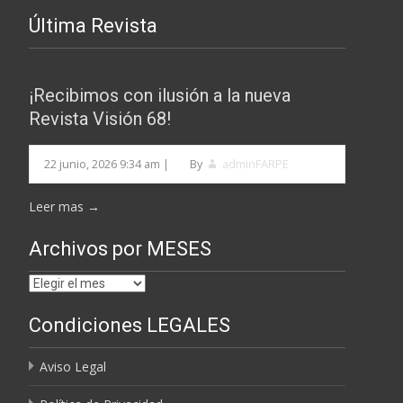
Última Revista
¡Recibimos con ilusión a la nueva
Revista Visión 68!
22 junio, 2026 9:34 am
|
By
adminFARPE
Leer mas →
Archivos por MESES
Archivos
por
Condiciones LEGALES
MESES
Aviso Legal