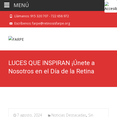
MENÚ
Llámanos: 915 320 707 - 722 658 972
Escríbenos: farpe@retinosisfarpe.org
LUCES QUE INSPIRAN ¡Únete a
Nosotros en el Día de la Retina
7 agosto, 2024
Noticias Destacadas
,
Sin