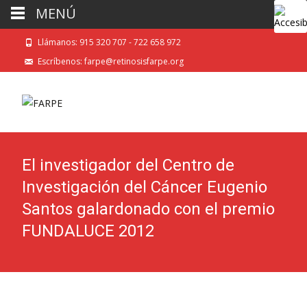
MENÚ
Llámanos: 915 320 707 - 722 658 972
Escríbenos: farpe@retinosisfarpe.org
El investigador del Centro de
Investigación del Cáncer Eugenio
Santos galardonado con el premio
FUNDALUCE 2012