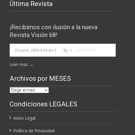
Última Revista
¡Recibimos con ilusión a la nueva
Revista Visión 68!
22 junio, 2026 9:34 am
|
By
adminFARPE
Leer mas →
Archivos por MESES
Archivos
por
Condiciones LEGALES
MESES
Aviso Legal
Política de Privacidad