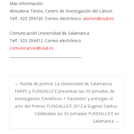
Más información:
Almudena Timón, Centro de Investigación del Cáncer.
Telf.: 923 294720. Correo electrónico:
atimon@usal.es
Comunicación Universidad de Salamanca.
Telf.: 923 294412. Correo electrónico
comunicacion@usal.es
________________________________________
Navegación
←
Rueda de prensa: La Universidad de Salamanca,
FARPE y FUNDALUCE presentan las XV Jornadas de
Investigación ‘Científicos + Pacientes’ y entregan el
de
acto del Premio FUNDALUCE 2012 a Eugenio Santos
Celebradas las XV Jornadas FUNDALUCE en
entradas
Salamanca
→