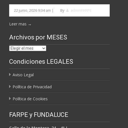
22 junio, 2026 9:34 am
|
By
adminFARPE
Leer mas →
Archivos por MESES
Archivos
por
Condiciones LEGALES
MESES
Aviso Legal
Política de Privacidad
Política de Cookies
FARPE y FUNDALUCE
Calle de la Montera, 24 – 4º J