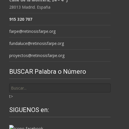
28013 Madrid. España
915 320 707
farpe@retinosisfarpe.org
fundaluce@retinosisfarpe.org
proyectos@retinosisfarpe.org
BUSCAR Palabra o Número
Buscar
por:
t>
SIGUENOS en: