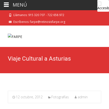
MENÚ
Llámanos: 915 320 707 - 722 658 972
Escríbenos: farpe@retinosisfarpe.org
Viaje Cultural a Asturias
12 octubre, 2012
Fotografías
admin