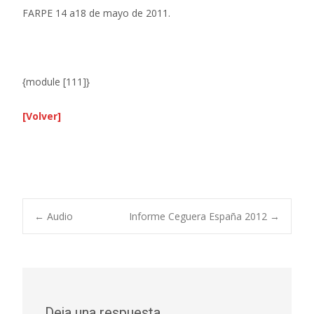
FARPE 14 a18 de mayo de 2011.
{module [111]}
[Volver]
Navegación
←
Audio
Informe Ceguera España 2012
→
de
Deja una respuesta