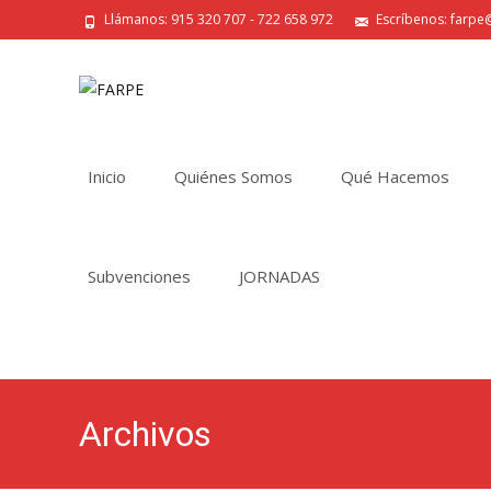
Llámanos: 915 320 707 - 722 658 972
Escríbenos: farpe@
Saltar
al
Inicio
Quiénes Somos
Qué Hacemos
contenido
Subvenciones
JORNADAS
Archivos