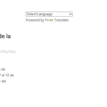
Powered by
Translate
e la
trofias
,
farpe
,
a de
 al 10 de
 del