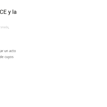
E y la
ranada
,
ar un acto
de cuyos