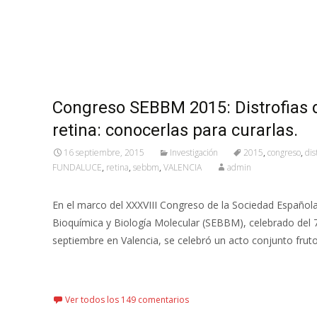
Congreso SEBBM 2015: Distrofias d
retina: conocerlas para curarlas.
16 septiembre, 2015
Investigación
2015
,
congreso
,
dis
FUNDALUCE
,
retina
,
sebbm
,
VALENCIA
admin
En el marco del XXXVIII Congreso de la Sociedad Español
Bioquímica y Biología Molecular (SEBBM), celebrado del 7
septiembre en Valencia, se celebró un acto conjunto fruto
Leer más…
Ver todos los 149 comentarios