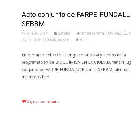
Acto conjunto de FARPE-FUNDALUC
SEBBM
30 julio, 2014
Sociales
congreso
,
farpe
,
FUNDALUCE
,
g
pigmentaria
,
Retinosis
,
sebbm
admin
En el marco del XXXVII Congreso SEBBM y dentro de la
programación de BIOQUÍMICA EN LA CIUDAD, tendrá lug
conjunto de FARPE-FUNDALUCE con la SEBBM, algunos 
miembros han
Leer más…
Deja un comentario