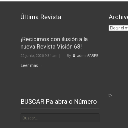
Última Revista
Archiv
Archivos
por
¡Recibimos con ilusión a la
MESES
nueva Revista Visión 68!
22 junio, 2026 9:34 am
|
By
adminFARPE
Leer mas →
t>
BUSCAR Palabra o Número
Buscar
por: