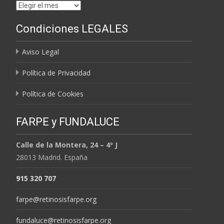
Archivos
por
Condiciones LEGALES
MESES
Aviso Legal
Política de Privacidad
Política de Cookies
FARPE y FUNDALUCE
Calle de la Montera, 24 – 4º J
28013 Madrid. España
915 320 707
farpe@retinosisfarpe.org
fundaluce@retinosisfarpe.org