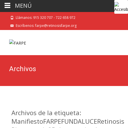
MENÚ
Llámanos: 915 320 707 - 722 658 972
Escríbenos: farpe@retinosisfarpe.org
Archivos
Archivos de la etiqueta:
ManifiestoFARPEFUNDALUCERetinosis