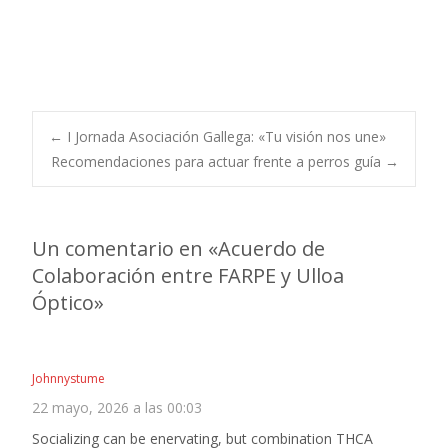
Navegación
←
I Jornada Asociación Gallega: «Tu visión nos une»
Recomendaciones para actuar frente a perros guía
→
de
Un comentario en «
Acuerdo de
entradas
Colaboración entre FARPE y Ulloa
Óptico
»
Johnnystume
22 mayo, 2026 a las 00:03
Socializing can be enervating, but combination THCA