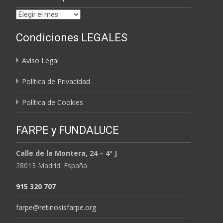
Archivos
por
Condiciones LEGALES
MESES
Aviso Legal
Política de Privacidad
Política de Cookies
FARPE y FUNDALUCE
Calle de la Montera, 24 – 4º J
28013 Madrid. España
915 320 707
farpe@retinosisfarpe.org