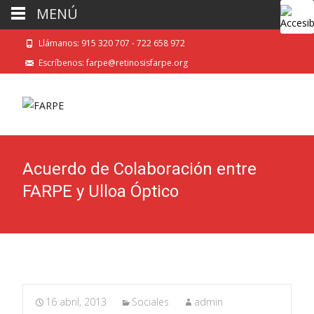
MENÚ
Llámanos: 915 320 707 - 722 658 972
Escríbenos: farpe@retinosisfarpe.org
Acuerdo de Colaboración entre
FARPE y Ulloa Óptico
16 abril, 2013
Sociales
admin