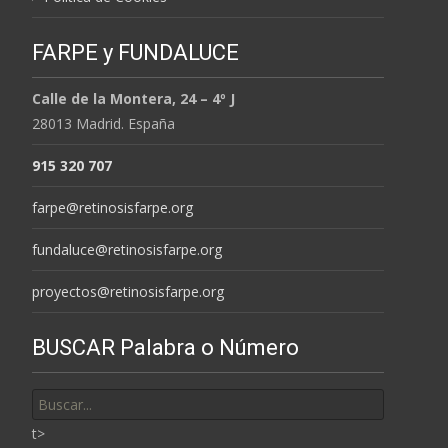
FARPE y FUNDALUCE
Calle de la Montera, 24 – 4º J
28013 Madrid. España
915 320 707
farpe@retinosisfarpe.org
fundaluce@retinosisfarpe.org
proyectos@retinosisfarpe.org
BUSCAR Palabra o Número
Buscar
por:
t>