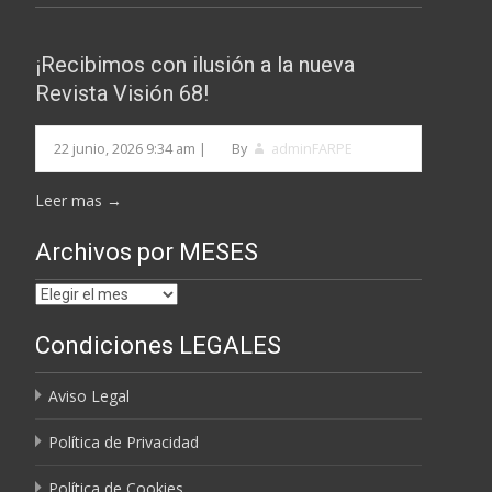
¡Recibimos con ilusión a la nueva
Revista Visión 68!
22 junio, 2026 9:34 am
|
By
adminFARPE
Leer mas →
Archivos por MESES
Archivos
por
Condiciones LEGALES
MESES
Aviso Legal
Política de Privacidad
Política de Cookies