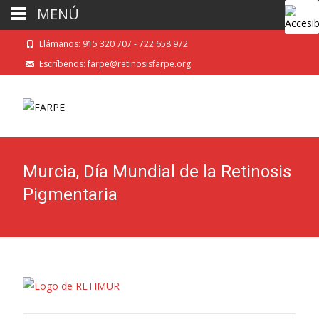
MENÚ
Llámanos: 915 320 707 - 722 658 972
Escríbenos: farpe@retinosisfarpe.org
Murcia, Día Mundial de la Retinosis
Pigmentaria