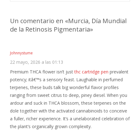
Un comentario en «
Murcia, Día Mundial
de la Retinosis Pigmentaria
»
Johnnystume
22 mayo, 2026 a las 01:13
Premium THCA flower isn’t just
thc cartridge pen
prevalent
potency; itâ€™s a sensory feast. Laughable in perfumed
terpenes, these buds talk big wonderful flavor profiles
ranging from sweet citrus to deep, piney diesel. When you
ardour and suck in THCA blossom, these terpenes on the
dole together with the activated cannabinoids to conceive
a fuller, richer experience. It’s a unelaborated celebration of
the plant’s organically grown complexity.