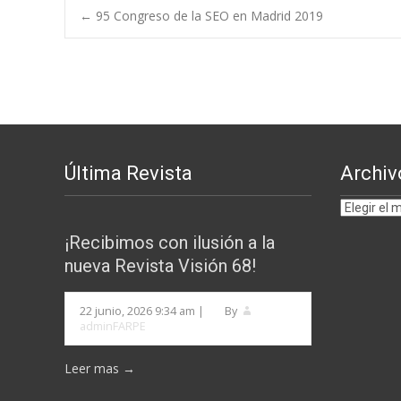
Navegación
←
95 Congreso de la SEO en Madrid 2019
de
entradas
Última Revista
Archiv
Archivos
por
¡Recibimos con ilusión a la
MESES
nueva Revista Visión 68!
22 junio, 2026 9:34 am
|
By
adminFARPE
Leer mas →