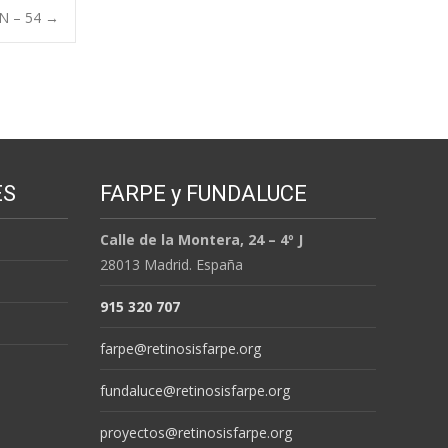
ÓN – 54
→
ES
FARPE y FUNDALUCE
Calle de la Montera, 24 – 4º J
28013 Madrid. España
915 320 707
farpe@retinosisfarpe.org
fundaluce@retinosisfarpe.org
proyectos@retinosisfarpe.org