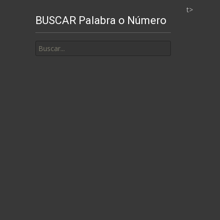
t>
BUSCAR Palabra o Número
Buscar
por: