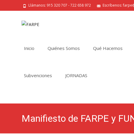
Llámanos: 915 320 707 - 722 658 972
Escríbenos: farpe@
Saltar
al
Inicio
Quiénes Somos
Qué Hacemos
contenido
Subvenciones
JORNADAS
Manifiesto de FARPE y F