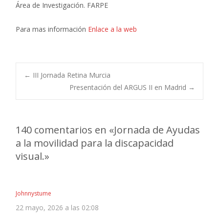
Área de Investigación. FARPE
Para mas información
Enlace a la web
Navegación
←
III Jornada Retina Murcia
Presentación del ARGUS II en Madrid
→
de
140 comentarios en «
Jornada de Ayudas
entradas
a la movilidad para la discapacidad
visual.
»
Johnnystume
22 mayo, 2026 a las 02:08