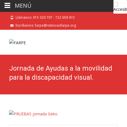
MENÚ
Llámanos: 915 320 707 - 722 658 972
Escríbenos: farpe@retinosisfarpe.org
Jornada de Ayudas a la movilidad
para la discapacidad visual.