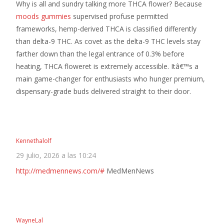
Why is all and sundry talking more THCA flower? Because
moods gummies
supervised profuse permitted
frameworks, hemp-derived THCA is classified differently
than delta-9 THC. As covet as the delta-9 THC levels stay
farther down than the legal entrance of 0.3% before
heating, THCA floweret is extremely accessible. Itâ€™s a
main game-changer for enthusiasts who hunger premium,
dispensary-grade buds delivered straight to their door.
Kennethalolf
29 julio, 2026 a las 10:24
http://medmennews.com/#
MedMenNews
WayneLal