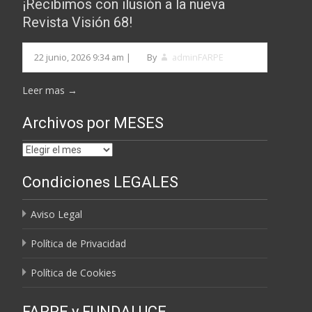
¡Recibimos con ilusión a la nueva
Revista Visión 68!
22 junio, 2026 9:34 am
|
By
adminFARPE
Leer mas →
Archivos por MESES
Archivos
por
Condiciones LEGALES
MESES
Aviso Legal
Política de Privacidad
Política de Cookies
FARPE y FUNDALUCE