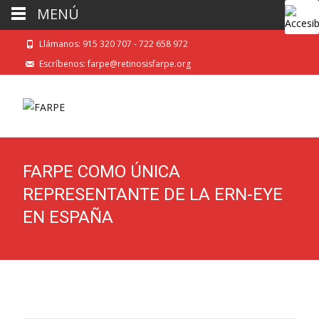
MENÚ
Llámanos: 915 320 707 - 722 658 972
Escríbenos: farpe@retinosisfarpe.org
FARPE COMO ÚNICA
REPRESENTANTE DE LA ERN-EYE
EN ESPAÑA