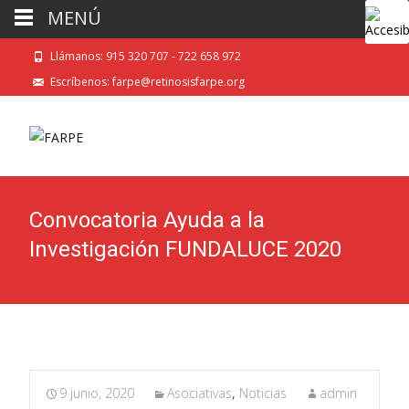
MENÚ
Llámanos: 915 320 707 - 722 658 972
Escríbenos: farpe@retinosisfarpe.org
Convocatoria Ayuda a la
Investigación FUNDALUCE 2020
9 junio, 2020
Asociativas
,
Noticias
admin