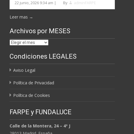
22 junio, 2026 9:34 am
|
By
adminFARPE
Leer mas →
Archivos por MESES
Archivos
por
Condiciones LEGALES
MESES
Aviso Legal
Política de Privacidad
Política de Cookies
FARPE y FUNDALUCE
Calle de la Montera, 24 – 4º J
28013 Madrid. España