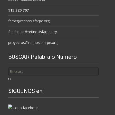
915 320 707
farpe@retinosisfarpe.org
fundaluce@retinosisfarpe.org
proyectos@retinosisfarpe.org
BUSCAR Palabra o Número
Buscar
por:
t>
SIGUENOS en: