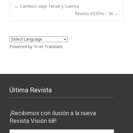
Navegación
←
Cambios viaje Teruel y Cuenca
Revista VISIÓN – 56
→
de
entradas
Powered by
Translate
Última Revista
¡Recibimos con ilusión a la nueva
Revista Visión 68!