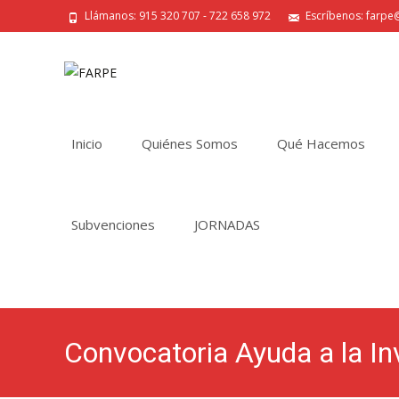
Llámanos: 915 320 707 - 722 658 972
Escríbenos: farpe@
Saltar
al
Inicio
Quiénes Somos
Qué Hacemos
contenido
Subvenciones
JORNADAS
Convocatoria Ayuda a la 