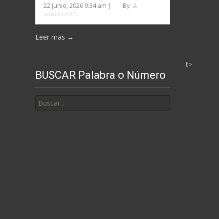
22 junio, 2026 9:34 am
|
By
adminFARPE
Leer mas →
t>
BUSCAR Palabra o Número
Buscar
por: