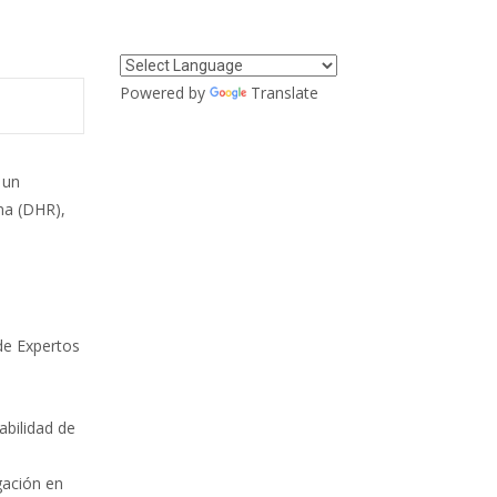
Powered by
Translate
 un
ina (DHR),
 de Expertos
abilidad de
igación en