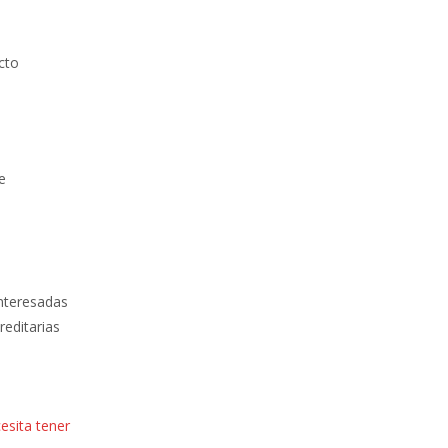
cto
e
interesadas
reditarias
esita tener