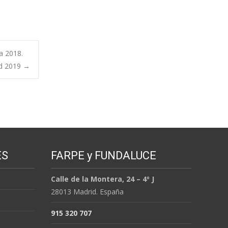
a 2018.
id 2019
→
ES
FARPE y FUNDALUCE
Calle de la Montera, 24 – 4º J
28013 Madrid. España
915 320 707