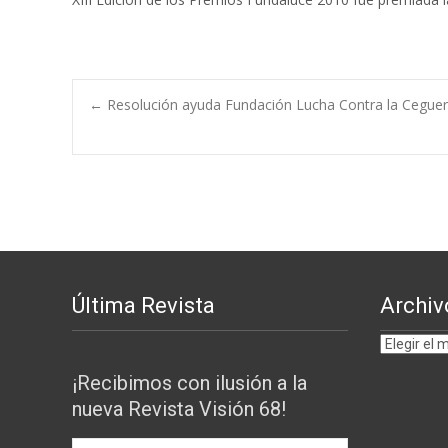
Navegación
←
Resolución ayuda Fundación Lucha Contra la Ceguera 
de
entradas
Última Revista
Archiv
Archivos
por
¡Recibimos con ilusión a la
MESES
nueva Revista Visión 68!