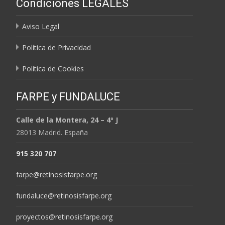
Condiciones LEGALES
MESES
Aviso Legal
Política de Privacidad
Política de Cookies
FARPE y FUNDALUCE
Calle de la Montera, 24 – 4º J
28013 Madrid. España
915 320 707
farpe@retinosisfarpe.org
fundaluce@retinosisfarpe.org
proyectos@retinosisfarpe.org