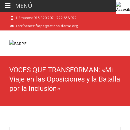
MENÚ
Llámanos: 915 320 707 - 722 658 972
Escríbenos: farpe@retinosisfarpe.org
VOCES QUE TRANSFORMAN: «Mi
Viaje en las Oposiciones y la Batalla
por la Inclusión»