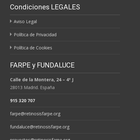
Condiciones LEGALES
MESES
Aviso Legal
Política de Privacidad
Política de Cookies
FARPE y FUNDALUCE
Calle de la Montera, 24 – 4º J
28013 Madrid. España
915 320 707
farpe@retinosisfarpe.org
fundaluce@retinosisfarpe.org
proyectos@retinosisfarpe.org