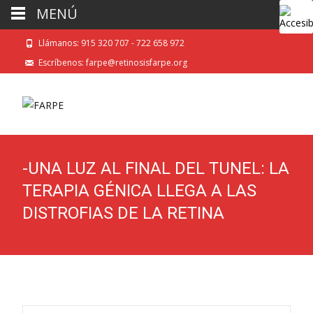
MENÚ
Llámanos: 915 320 707 - 722 658 972
Escríbenos: farpe@retinosisfarpe.org
-UNA LUZ AL FINAL DEL TUNEL: LA
TERAPIA GÉNICA LLEGA A LAS
DISTROFIAS DE LA RETINA