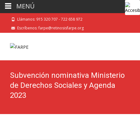
MENÚ
Llámanos: 915 320 707 - 722 658 972
Escríbenos: farpe@retinosisfarpe.org
Subvención nominativa Ministerio
de Derechos Sociales y Agenda
2023