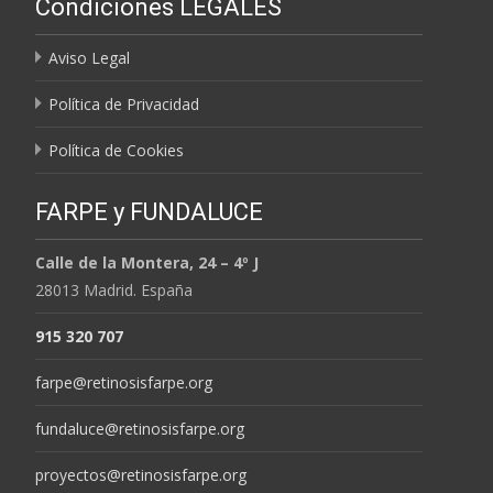
Condiciones LEGALES
MESES
Aviso Legal
Política de Privacidad
Política de Cookies
FARPE y FUNDALUCE
Calle de la Montera, 24 – 4º J
28013 Madrid. España
915 320 707
farpe@retinosisfarpe.org
fundaluce@retinosisfarpe.org
proyectos@retinosisfarpe.org