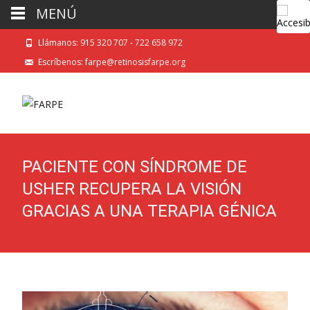
MENÚ
Llámanos: 915 320 707 - 722 658 972
Escríbenos: farpe@retinosisfarpe.org
PACIENTE CON SÍNDROME DE
USHER RECUPERA LA VISIÓN
GRACIAS A UNA TERAPIA GÉNICA