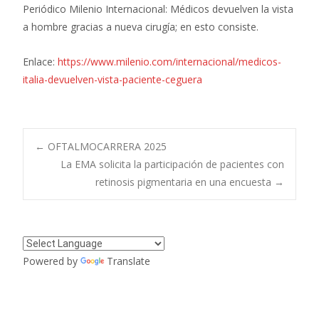
Periódico Milenio Internacional: Médicos devuelven la vista
a hombre gracias a nueva cirugía; en esto consiste.
Enlace:
https://www.milenio.com/internacional/medicos-
italia-devuelven-vista-paciente-ceguera
Navegación
←
OFTALMOCARRERA 2025
La EMA solicita la participación de pacientes con
retinosis pigmentaria en una encuesta
→
de
entradas
Powered by
Translate