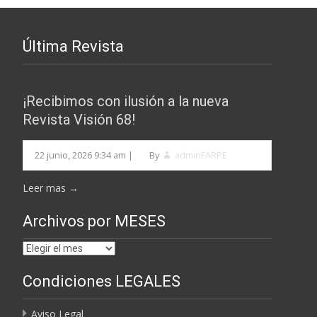
Última Revista
¡Recibimos con ilusión a la nueva
Revista Visión 68!
22 junio, 2026 9:34 am
|
By
adminFARPE
Leer mas →
Archivos por MESES
Archivos
por
Condiciones LEGALES
MESES
Aviso Legal