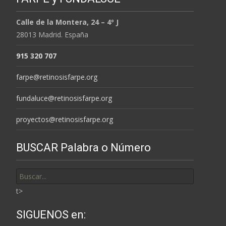
Calle de la Montera, 24 – 4º J
28013 Madrid. España
915 320 707
farpe@retinosisfarpe.org
fundaluce@retinosisfarpe.org
proyectos@retinosisfarpe.org
BUSCAR Palabra o Número
Buscar
por:
t>
SIGUENOS en: