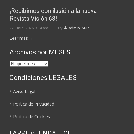
¡Recibimos con ilusión a la nueva
Revista Visión 68!
22 junio, 2026 9:34 am
|
By
adminFARPE
Leer mas →
Archivos por MESES
Archivos
por
Condiciones LEGALES
MESES
Aviso Legal
Política de Privacidad
Política de Cookies
FARPE y FUNDALUCE