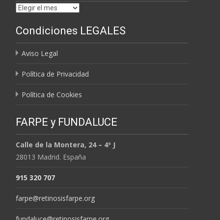
Archivos
por
Condiciones LEGALES
MESES
Aviso Legal
Política de Privacidad
Política de Cookies
FARPE y FUNDALUCE
Calle de la Montera, 24 – 4º J
28013 Madrid. España
915 320 707
farpe@retinosisfarpe.org
fundaluce@retinosisfarpe.org