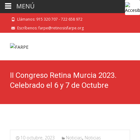
MENÚ
Llámanos: 915 320 707 - 722 658 972
Escríbenos: farpe@retinosisfarpe.org
II Congreso Retina Murcia 2023.
Celebrado el 6 y 7 de Octubre
10 octubre, 2023
Noticias
,
Noticias