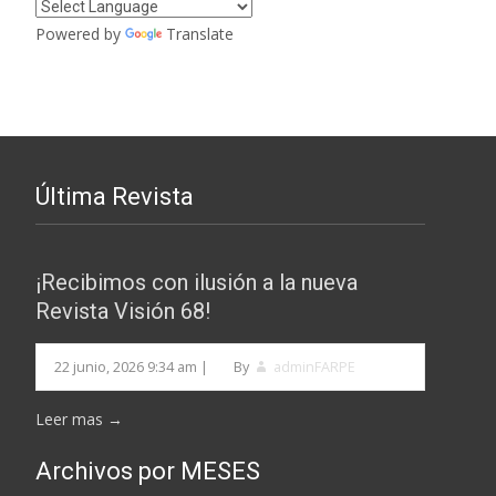
entradas
Powered by
Translate
Última Revista
¡Recibimos con ilusión a la nueva
Revista Visión 68!
22 junio, 2026 9:34 am
|
By
adminFARPE
Leer mas →
Archivos por MESES