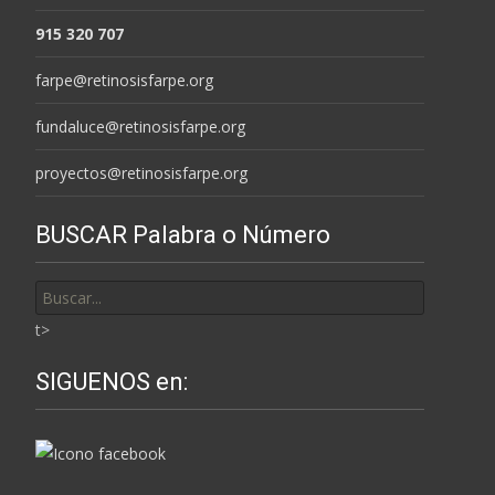
915 320 707
farpe@retinosisfarpe.org
fundaluce@retinosisfarpe.org
proyectos@retinosisfarpe.org
BUSCAR Palabra o Número
Buscar
por:
t>
SIGUENOS en: