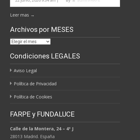
22 junio, 2026 9:34 am
|
By
adminFARPE
Leer mas →
Archivos por MESES
Archivos
por
Condiciones LEGALES
MESES
Aviso Legal
Política de Privacidad
Política de Cookies
FARPE y FUNDALUCE
Calle de la Montera, 24 – 4º J
28013 Madrid. España