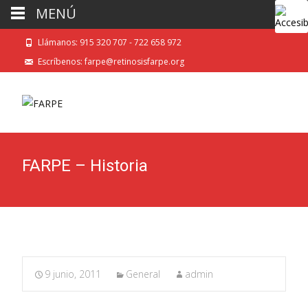
MENÚ
Llámanos: 915 320 707 - 722 658 972
Escríbenos: farpe@retinosisfarpe.org
FARPE – Historia
9 junio, 2011
General
admin