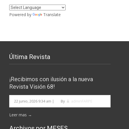
entradas
Powered by
Translate
Última Revista
¡Recibimos con ilusión a la nueva
Revista Visión 68!
22 junio, 2026 9:34 am
|
By
adminFARPE
Leer mas →
Archivos por MESES