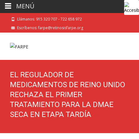
MENÚ
Llámanos: 915 320 707 - 722 658 972
Escríbenos: farpe@retinosisfarpe.org
EL REGULADOR DE
MEDICAMENTOS DE REINO UNIDO
RECHAZA EL PRIMER
TRATAMIENTO PARA LA DMAE
SECA EN ETAPA TARDÍA