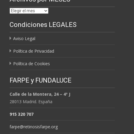
Archivos
por
Condiciones LEGALES
MESES
Aviso Legal
Política de Privacidad
Política de Cookies
FARPE y FUNDALUCE
Calle de la Montera, 24 – 4º J
28013 Madrid. España
915 320 707
farpe@retinosisfarpe.org