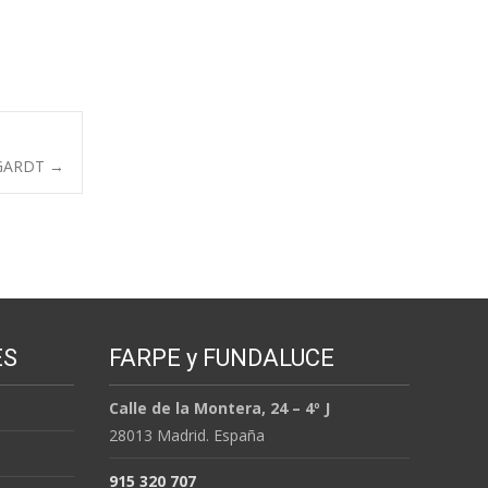
RGARDT
→
ES
FARPE y FUNDALUCE
Calle de la Montera, 24 – 4º J
28013 Madrid. España
915 320 707