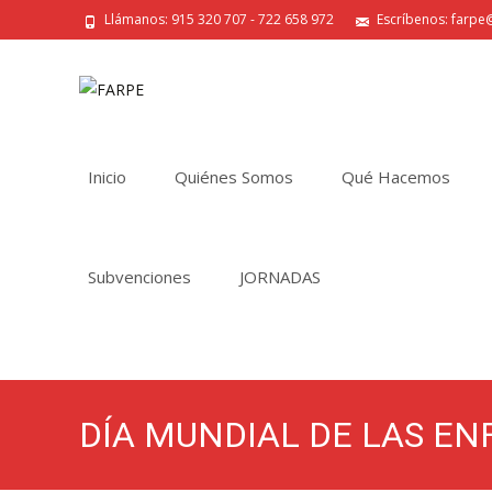
Llámanos: 915 320 707 - 722 658 972
Escríbenos: farpe@
Saltar
al
Inicio
Quiénes Somos
Qué Hacemos
contenido
Subvenciones
JORNADAS
DÍA MUNDIAL DE LAS E