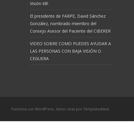
Visión 68!
El presidente de FARPE, David Sánchez
González, nombrado miembro del
Consejo Asesor del Paciente del CIBERER
VIDEO SOBRE COMO PUEDES AYUDAR A
LAS PERSONAS CON BAJA VISIÓN O
CEGUERA
Funciona con WordPress
, tema
i-max
por TemplatesNext.