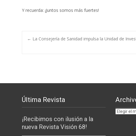
Y recuerda: ¡Juntos somos más fuertes!
Navegación
←
La Consejería de Sanidad impulsa la Unidad de Inves
de
entradas
Última Revista
Archiv
Archivos
¡Recibimos con ilusión a la
por
nueva Revista Visión 68!
MESES