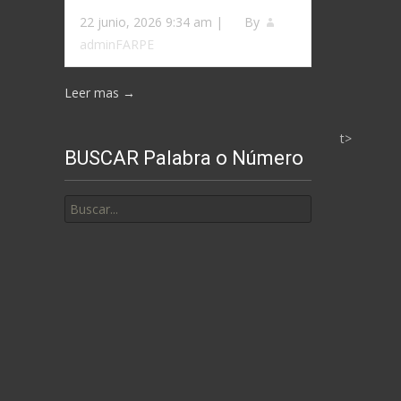
22 junio, 2026 9:34 am
|
By
adminFARPE
Leer mas →
t>
BUSCAR Palabra o Número
Buscar
por: