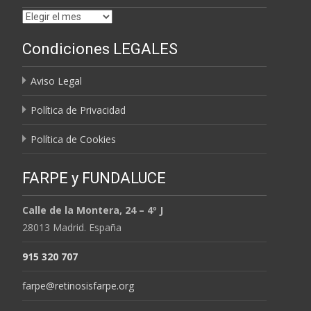
Archivos
por
Condiciones LEGALES
MESES
Aviso Legal
Política de Privacidad
Política de Cookies
FARPE y FUNDALUCE
Calle de la Montera, 24 – 4º J
28013 Madrid. España
915 320 707
farpe@retinosisfarpe.org