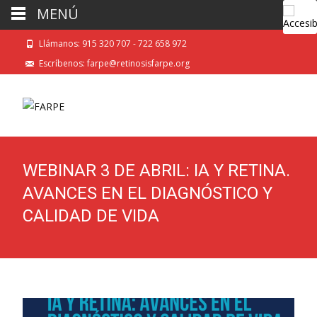
MENÚ
Llámanos: 915 320 707 - 722 658 972
Escríbenos: farpe@retinosisfarpe.org
WEBINAR 3 DE ABRIL: IA Y RETINA.
AVANCES EN EL DIAGNÓSTICO Y
CALIDAD DE VIDA