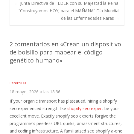
Navegación
←
Junta Directiva de FEDER con su Majestad la Reina
“Construyamos HOY, para el MAÑANA” Día Mundial
de las Enfermedades Raras
→
de
entradas
2 comentarios en «
Crean un dispositivo
de bolsillo para mapear el código
genético humano
»
PeterNOX
18 mayo, 2026 a las 18:36
If your organic transport has plateaued, hiring a shopify
seo experienced strength like
shopify seo expert
be your
excellent move. Exactly shopify seo experts forgive the
programme’s peerless URL quirks, amassment structures,
and coding infrastructure. A familiarized seo shopify a-one