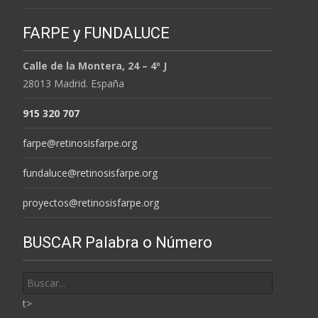
FARPE y FUNDALUCE
Calle de la Montera, 24 – 4º J
28013 Madrid. España
915 320 707
farpe@retinosisfarpe.org
fundaluce@retinosisfarpe.org
proyectos@retinosisfarpe.org
BUSCAR Palabra o Número
Buscar
por:
t>