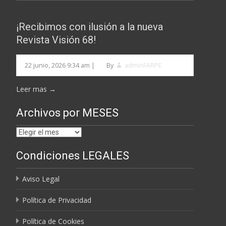
¡Recibimos con ilusión a la nueva
Revista Visión 68!
22 junio, 2026 9:34 am
|
By
adminFARPE
Leer mas →
Archivos por MESES
Archivos
por
Condiciones LEGALES
MESES
Aviso Legal
Política de Privacidad
Política de Cookies