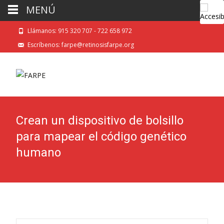
MENÚ
Llámanos: 915 320 707 - 722 658 972
Escríbenos: farpe@retinosisfarpe.org
Crean un dispositivo de bolsillo
para mapear el código genético
humano