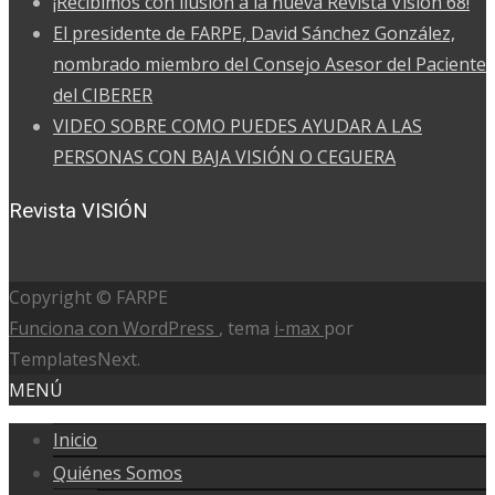
¡Recibimos con ilusión a la nueva Revista Visión 68!
El presidente de FARPE, David Sánchez González,
nombrado miembro del Consejo Asesor del Paciente
del CIBERER
VIDEO SOBRE COMO PUEDES AYUDAR A LAS
PERSONAS CON BAJA VISIÓN O CEGUERA
Revista VISIÓN
Copyright © FARPE
Funciona con WordPress
, tema
i-max
por
TemplatesNext.
MENÚ
Inicio
Quiénes Somos