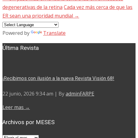
Navegación
degenerativas de la retina
Cada vez más cerca de que las
de
ER sean una prioridad mundial
→
entradas
Powered by
Translate
Última Revista
¡Recibimos con ilusión a la nueva Revista Visión 68!
22 junio, 2026 9:34 am
|
By
adminFARPE
Leer mas →
Archivos por MESES
Archivos