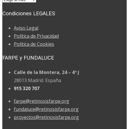
por
Condiciones LEGALES
MESES
Aviso Legal
Política de Privacidad
Política de Cookies
FARPE y FUNDALUCE
Calle de la Montera, 24 – 4º J
28013 Madrid. España
915 320 707
farpe@retinosisfarpe.org
fundaluce@retinosisfarpe.org
proyectos@retinosisfarpe.org