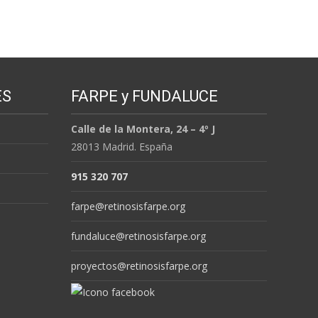
ES
FARPE y FUNDALUCE
Calle de la Montera, 24 – 4º J
28013 Madrid. España
915 320 707
farpe@retinosisfarpe.org
fundaluce@retinosisfarpe.org
proyectos@retinosisfarpe.org