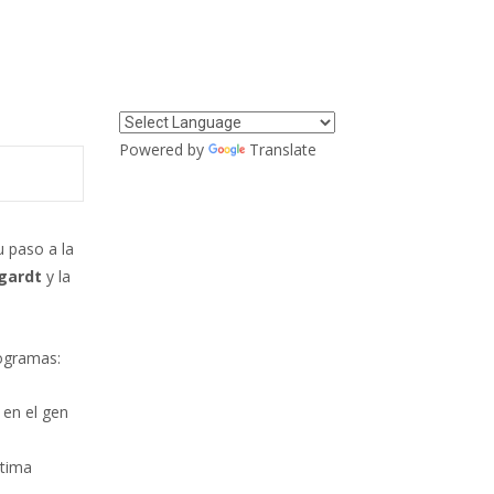
Powered by
Translate
 paso a la
gardt
y la
ogramas:
 en el gen
ltima