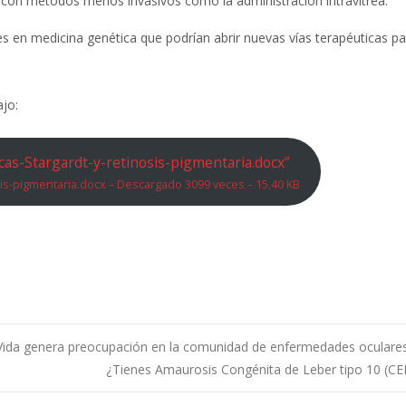
 con métodos menos invasivos como la administración intravítrea.
 en medicina genética que podrían abrir nuevas vías terapéuticas pa
ajo:
as-Stargardt-y-retinosis-pigmentaria.docx”
is-pigmentaria.docx – Descargado 3099 veces – 15,40 KB
a Vida genera preocupación en la comunidad de enfermedades oculares
¿Tienes Amaurosis Congénita de Leber tipo 10 (C