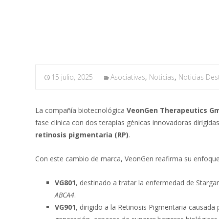
retinosis pigmentaria
15 julio, 2025
Asociativas
,
Noticias
,
Noticias De
La compañía biotecnológica
VeonGen Therapeutics G
fase clínica con dos terapias génicas innovadoras dirigidas
retinosis pigmentaria (RP)
.
Con este cambio de marca, VeonGen reafirma su enfoque
VG801
, destinado a tratar la enfermedad de Stargar
ABCA4
.
VG901
, dirigido a la Retinosis Pigmentaria causad