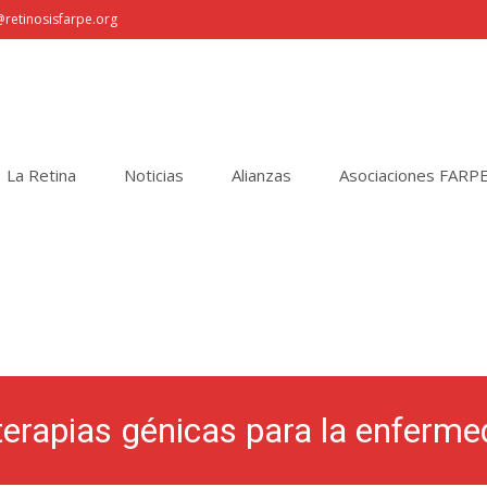
retinosisfarpe.org
La Retina
Noticias
Alianzas
Asociaciones FARP
rapias génicas para la enfermed