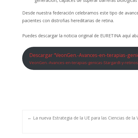
generación, capaces de superar barreras biológicas
Desde nuestra federación celebramos este tipo de avances
pacientes con distrofias hereditarias de retina.
Puedes descargar la noticia original de EURETINA aquí ab
Descargar “VeonGen.-Avances-en-terapias-genic
VeonGen.-Avances-en-terapias-genicas-Stargardt-y-retinos
Navegación
←
La nueva Estrategia de la UE para las Ciencias de l