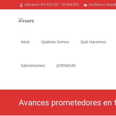
Llámanos: 915 320 707 - 722 658 972
Escríbenos: farpe@
Saltar
al
Inicio
Quiénes Somos
Qué Hacemos
contenido
Subvenciones
JORNADAS
Avances prometedores en te