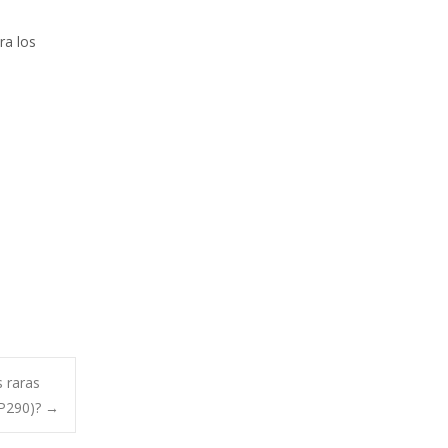
ra los
 raras
EP290)?
→