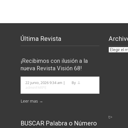
de
entradas
Última Revista
Archiv
Archivos
por
¡Recibimos con ilusión a la
MESES
nueva Revista Visión 68!
22 junio, 2026 9:34 am
|
By
adminFARPE
Leer mas →
t>
BUSCAR Palabra o Número