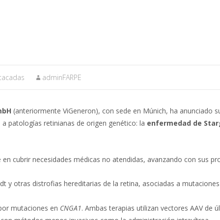
stacadas
adminFARPE
mbH
(anteriormente ViGeneron), con sede en Múnich, ha anunciado su
 a patologías retinianas de origen genético: la
enfermedad de Star
 en cubrir necesidades médicas no atendidas, avanzando con sus pr
dt y otras distrofias hereditarias de la retina, asociadas a mutaciones
a por mutaciones en
CNGA1
. Ambas terapias utilizan vectores AAV de ú