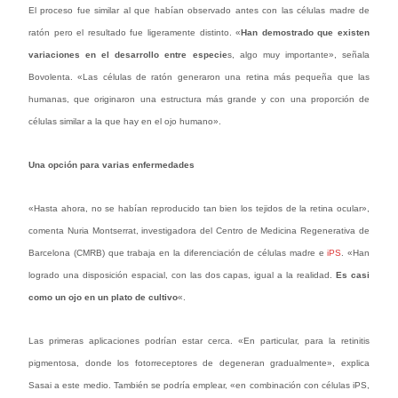
El proceso fue similar al que habían observado antes con las células madre de
ratón pero el resultado fue ligeramente distinto. «
Han demostrado que existen
variaciones en el desarrollo entre especie
s, algo muy importante», señala
Bovolenta. «Las células de ratón generaron una retina más pequeña que las
humanas, que originaron una estructura más grande y con una proporción de
células similar a la que hay en el ojo humano».
Una opción para varias enfermedades
«Hasta ahora, no se habían reproducido tan bien los tejidos de la retina ocular»,
comenta Nuria Montserrat, investigadora del Centro de Medicina Regenerativa de
Barcelona (CMRB) que trabaja en la diferenciación de células madre e
iPS
. «Han
logrado una disposición espacial, con las dos capas, igual a la realidad.
Es casi
como un ojo en un plato de cultivo
«.
Las primeras aplicaciones podrían estar cerca. «En particular, para la retinitis
pigmentosa, donde los fotorreceptores de degeneran gradualmente», explica
Sasai a este medio. También se podría emplear, «en combinación con células iPS,