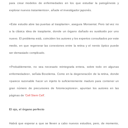
para crear modelos de enfermedades en los que estudiar la patogénesis y
explorar nuevos tratamientos», añade el investigador japonés.
«Este estudio abre las puertas al trasplante», asegura Monserrat. Pero tal vez no
a la clásica idea de trasplante, donde un órgano dañado es sustituido por uno
nuevo. El problema está, coinciden los autores y los expertos consultados por este
medio, en que regenerar las conexiones entre la retina y el nervio óptico puede
ser demasiado complicado.
«Probablemente, no sea necesario reintegrarla entera, sobre todo en algunas
enfermedades», señala Bovolenta. Como en la degeneración de la retina, donde
«parece razonable hacer un injerto lo suficientemente maduro para contener un
gran número de precursores de fotorreceptores», apuntan los autores en las
páginas de ‘
Cell Stem Cell
‘.
El ojo, el órgano perfecto
Habrá que esperar a que se lleven a cabo nuevos estudios, pero, de momento,