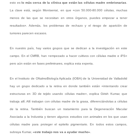
esto es
lo más cerca de la clínica que están las células madre embrionarias
.
La clave está, según Montserrat, en que «con 50.000-80.000 células, muchas
menos de las que se necesitan en otros órganos, puedes empezar a tener
resultados». Además, los problemas de rechazo y el riesgo de aparición de
tumores parecen escasos.
En nuestro país, hay varios grupos que se dedican a la investigación en este
campo. En el CMRB, han «empezado a hacer cultivos con células madre e iPS»
pero aún están en fases preliminares, explica esta experta.
En el Instituto de OftalmoBiología Aplicada (IOBA) de la Universidad de Valladolid
hay un grupo dedicado a la retina en donde también están «intentando crear
estructuras en 3D de tejido usando células madre», explica Girish Kumar, que
trabaja allí. Allí trabajan con células madre de la grasa, diferenciándolas a células
de la retina. También buscan un tratamiento para la Degeneración Macular
Asociada a la Industria y tienen algunos estudios con animales en los que usan
células madre para proteger el epitelio pigmentario. En todos estos campos,
subraya Kumar,
«este trabajo nos va a ayudar mucho»
.