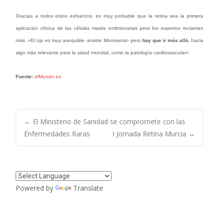
Gracias a todos estos esfuerzos, es muy probable que la retina sea la primera
aplicación clínica de las células madre embrionarias pero los expertos reclaman
más. «El ojo es muy asequible -insiste Montserrat- pero
hay que ir más allá
, hacia
algo más relevante para la salud mundial, como la patología cardiovascular».
Fuente:
elMundo.es
Navegación
←
El Ministerio de Sanidad se compromete con las
Enfermedades Raras
I Jornada Retina Murcia
→
de
entradas
Powered by
Translate