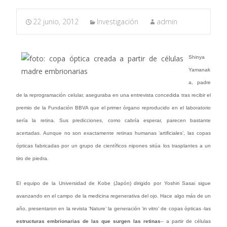
22 junio, 2012
Investigación
admin
Shinya
Yamanak
a, padre
de la reprogramación celular, aseguraba en una entrevista concedida tras recibir el
premio de la Fundación BBVA que el primer órgano reproducido en el laboratorio
sería la retina. Sus predicciones, como cabría esperar, parecen bastante
acertadas. Aunque no son exactamente retinas humanas ‘artificiales’, las copas
ópticas fabricadas por un grupo de científicos nipones sitúa los trasplantes a un
tiro de piedra.
El equipo de la Universidad de Kobe (Japón) dirigido por Yoshiri Sasai sigue
avanzando en el campo de la medicina regenerativa del ojo. Hace algo más de un
año, presentaron en la revista ‘Nature’ la generación ‘in vitro’ de copas ópticas -las
estructuras embrionarias de las que surgen las retinas
– a partir de células