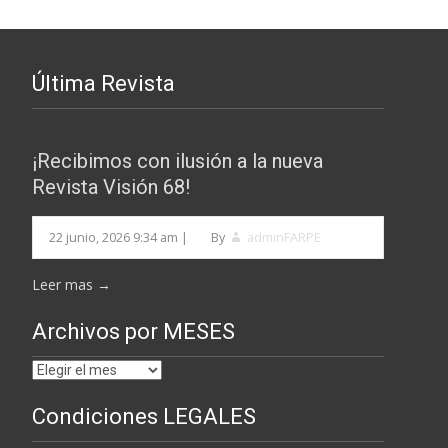
Última Revista
¡Recibimos con ilusión a la nueva
Revista Visión 68!
22 junio, 2026 9:34 am
|
By
adminFARPE
Leer mas →
Archivos por MESES
Archivos
por
Condiciones LEGALES
MESES