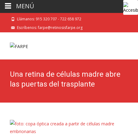
MENÚ
Llámanos: 915 320 707 - 722 658 972
Escríbenos: farpe@retinosisfarpe.org
Una retina de células madre abre
las puertas del trasplante