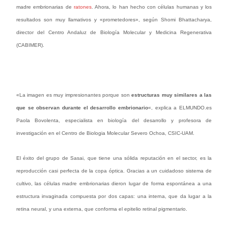
madre embrionarias de
ratones
. Ahora, lo han hecho con células humanas y los
resultados son muy llamativos y «prometedores», según Shomi Bhattacharya,
director del Centro Andaluz de Biología Molecular y Medicina Regenerativa
(CABIMER).
«La imagen es muy impresionantes porque son
estructuras muy similares a las
que se observan durante el desarrollo embrionario
«, explica a ELMUNDO.es
Paola Bovolenta, especialista en biología del desarrollo y profesora de
investigación en el Centro de Biologia Molecular Severo Ochoa, CSIC-UAM.
El éxito del grupo de Sasai, que tiene una sólida reputación en el sector, es la
reproducción casi perfecta de la copa óptica. Gracias a un cuidadoso sistema de
cultivo, las células madre embrionarias dieron lugar de forma espontánea a una
estructura invaginada compuesta por dos capas: una interna, que da lugar a la
retina neural, y una externa, que conforma el epitelio retinal pigmentario.