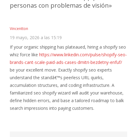
personas con problemas de visión
»
Vincentton
19 mayo, 2026 a las 15:19
If your organic shipping has plateaued, hiring a shopify seo
whiz force like
https://www.linkedin.com/pulse/shopify-seo-
brands-cant-scale-paid-ads-cases-dmitri-bezdetny-enfuf/
be your excellent move. Exactly shopify seo experts
understand the standâ€™s peerless URL quirks,
accumulation structures, and coding infrastructure. A
familiarized seo shopify wizard will audit your warehouse,
define hidden errors, and base a tailored roadmap to balk
search impressions into paying customers.