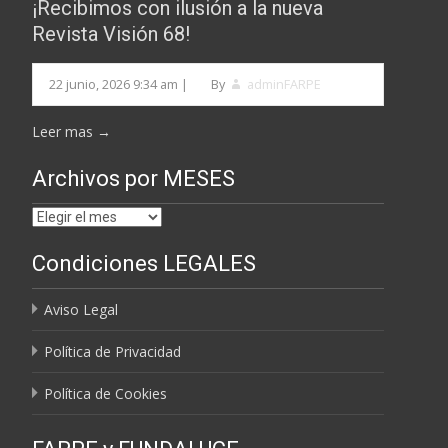
¡Recibimos con ilusión a la nueva
Revista Visión 68!
22 junio, 2026 9:34 am
|
By
adminFARPE
Leer mas →
Archivos por MESES
Archivos
por
Condiciones LEGALES
MESES
Aviso Legal
Política de Privacidad
Política de Cookies