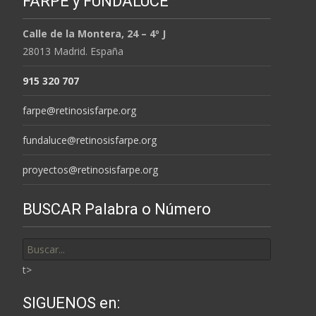
FARPE y FUNDALUCE
Calle de la Montera, 24 – 4º J
28013 Madrid. España
915 320 707
farpe@retinosisfarpe.org
fundaluce@retinosisfarpe.org
proyectos@retinosisfarpe.org
BUSCAR Palabra o Número
Buscar
por:
t>
SIGUENOS en: