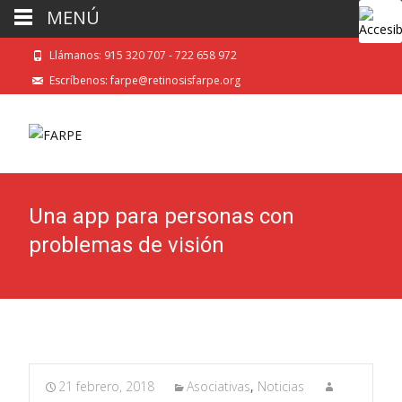
MENÚ
Llámanos: 915 320 707 - 722 658 972
Escríbenos: farpe@retinosisfarpe.org
Una app para personas con
problemas de visión
21 febrero, 2018
Asociativas
,
Noticias