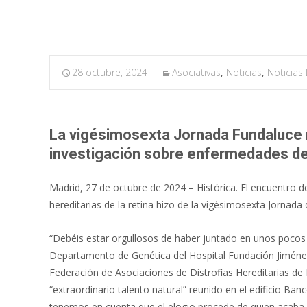
28 octubre, 2024
Asociativas
,
Noticias
,
Noticias
La vigésimosexta Jornada Fundaluce
investigación sobre enfermedades deg
Madrid, 27 de octubre de 2024 – Histórica. El encuentro d
hereditarias de la retina hizo de la vigésimosexta Jorna
“Debéis estar orgullosos de haber juntado en unos pocos
Departamento de Genética del Hospital Fundación Jiménez 
Federación de Asociaciones de Distrofias Hereditarias de 
“extraordinario talento natural” reunido en el edificio Ba
tenemos en cuenta que el elogio procede de quien acaba d