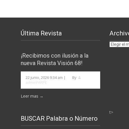
entradas
Última Revista
Archiv
Archivos
por
¡Recibimos con ilusión a la
MESES
nueva Revista Visión 68!
22 junio, 2026 9:34 am
|
By
adminFARPE
Leer mas →
t>
BUSCAR Palabra o Número