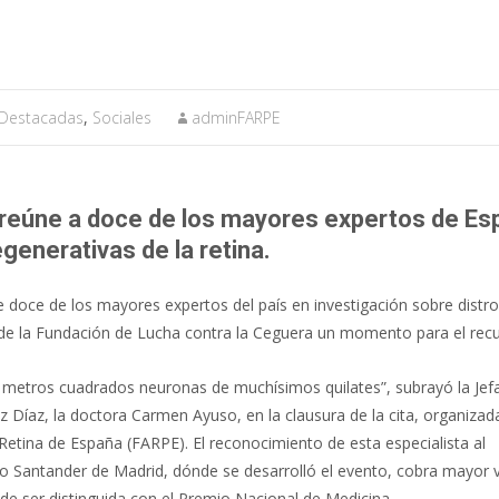
 Destacadas
,
Sociales
adminFARPE
 reúne
a doce de los mayores expertos de E
enerativas de la retina.
e doce de los mayores expertos del país en investigación sobre distro
da de la Fundación de Lucha contra la Ceguera un momento para el rec
 metros cuadrados neuronas de muchísimos quilates”, subrayó la Jefa
Díaz, la doctora Carmen Ayuso, en la clausura de la cita, organizada
Retina de España (FARPE). El reconocimiento de esta especialista al
nco Santander de Madrid, dónde se desarrolló el evento, cobra mayor v
e ser distinguida con el Premio Nacional de Medicina.