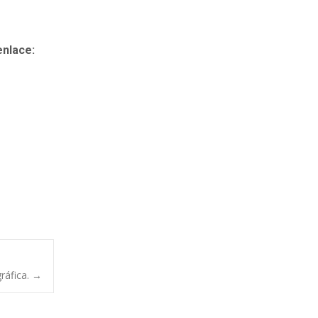
enlace:
ráfica.
→