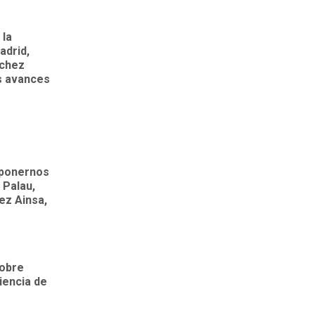
 la
adrid,
nchez
os avances
 ponernos
 Palau,
ez Ainsa,
sobre
iencia de