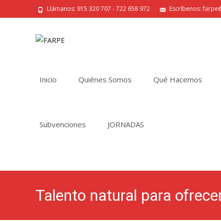
Llámanos: 915 320 707 - 722 658 972
Escríbenos: farpe@
Saltar
al
Inicio
Quiénes Somos
Qué Hacemos
contenido
Subvenciones
JORNADAS
Talento natural para ofrece