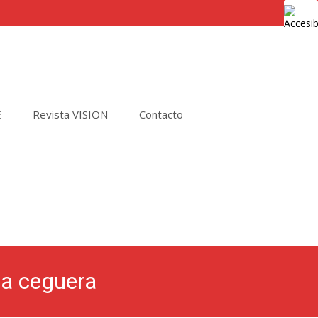
E
Revista VISION
Contacto
Buscar
por:
la ceguera