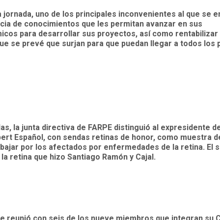
 jornada, uno de los principales inconvenientes al que se 
encia de conocimientos que les permitan avanzar en sus
icos para desarrollar sus proyectos, así como rentabilizar 
ue se prevé que surjan para que puedan llegar a todos los 
s, la junta directiva de FARPE distinguió al expresidente d
Albert Español, con sendas retinas de honor, como muestra d
bajar por los afectados por enfermedades de la retina. El 
 la retina que hizo Santiago Ramón y Cajal.
, se reunió con seis de los nueve miembros que integran su 