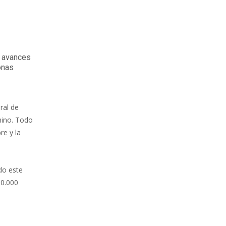
s avances
onas
ral de
mino. Todo
re y la
do este
30.000