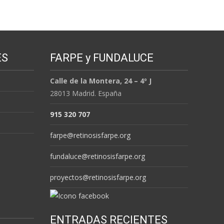
ES
FARPE y FUNDALUCE
Calle de la Montera, 24 – 4º J
28013 Madrid. España
915 320 707
farpe@retinosisfarpe.org
fundaluce@retinosisfarpe.org
proyectos@retinosisfarpe.org
ENTRADAS RECIENTES