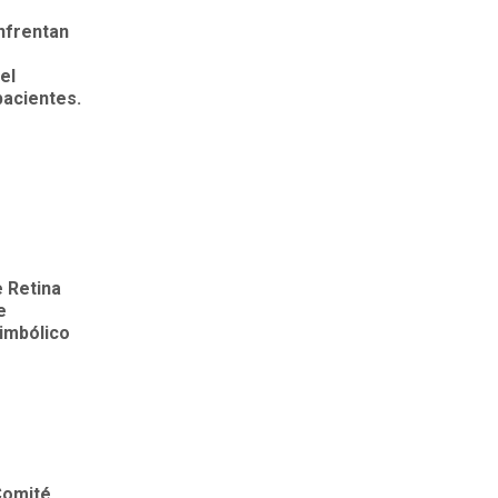
enfrentan
el
pacientes.
e Retina
e
simbólico
Comité