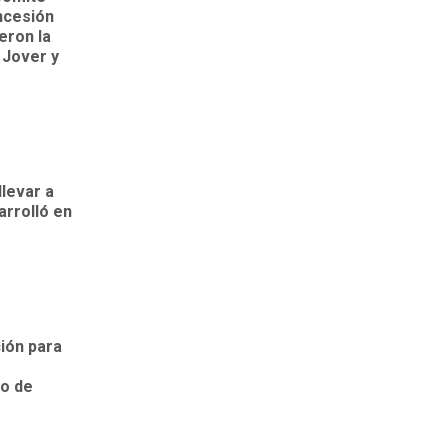
ncesión
eron la
 Jover y
levar a
arrolló en
ión para
ro de