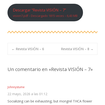
Descargar “Revista VISIÓN – 7”
vision7.pdf – Descargado 1815 veces – 6,43 MB
Navegación
←
Revista VISIÓN – 6
Revista VISIÓN – 8
→
de
Un comentario en «
Revista VISIÓN – 7
»
entradas
Johnnystume
22 mayo, 2026 a las 01:12
Socializing can be exhausting, but mongrel THCA flower