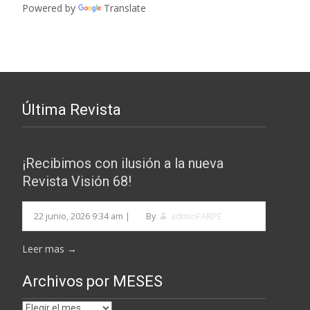
Powered by
Translate
Última Revista
¡Recibimos con ilusión a la nueva
Revista Visión 68!
22 junio, 2026 9:34 am
|
By
adminFARPE
Leer mas →
Archivos por MESES
Archivos