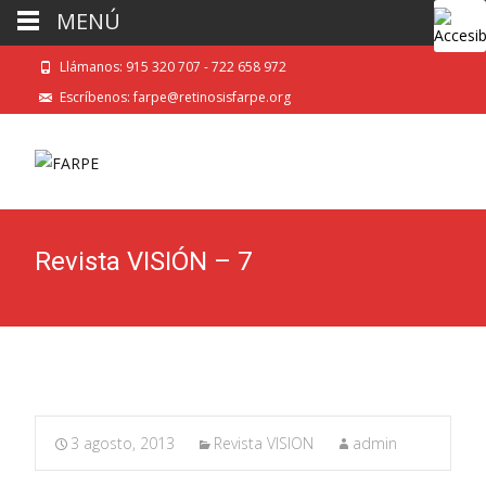
MENÚ
Llámanos: 915 320 707 - 722 658 972
Escríbenos: farpe@retinosisfarpe.org
Revista VISIÓN – 7
3 agosto, 2013
Revista VISION
admin