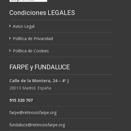
por
Condiciones LEGALES
MESES
Aviso Legal
Política de Privacidad
Política de Cookies
FARPE y FUNDALUCE
Calle de la Montera, 24 – 4º J
28013 Madrid. España
915 320 707
farpe@retinosisfarpe.org
fundaluce@retinosisfarpe.org