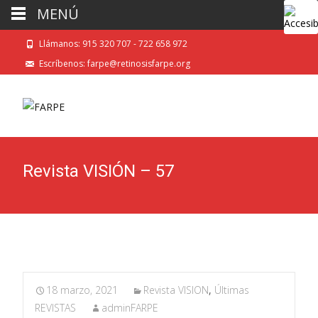
MENÚ
Llámanos: 915 320 707 - 722 658 972
Escríbenos: farpe@retinosisfarpe.org
Revista VISIÓN – 57
18 marzo, 2021
Revista VISION
,
Últimas
REVISTAS
adminFARPE