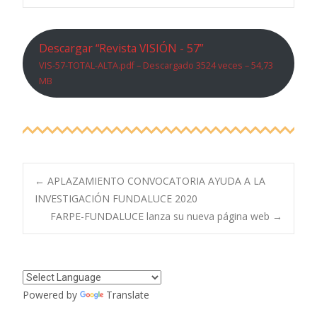
Descargar “Revista VISIÓN - 57”
VIS-57-TOTAL-ALTA.pdf – Descargado 3524 veces – 54,73
MB
Navegación
←
APLAZAMIENTO CONVOCATORIA AYUDA A LA
INVESTIGACIÓN FUNDALUCE 2020
FARPE-FUNDALUCE lanza su nueva página web
→
de
entradas
Powered by
Translate