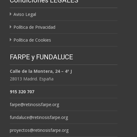
Condiciones LEGALES
MESES
Aviso Legal
Política de Privacidad
Política de Cookies
FARPE y FUNDALUCE
Calle de la Montera, 24 – 4º J
28013 Madrid. España
915 320 707
farpe@retinosisfarpe.org
fundaluce@retinosisfarpe.org
proyectos@retinosisfarpe.org