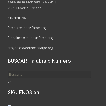
Calle de la Montera, 24 – 4º J
28013 Madrid. España
915 320 707
farpe@retinosisfarpe.org
fundaluce@retinosisfarpe.org
proyectos@retinosisfarpe.org
BUSCAR Palabra o Número
Buscar
por:
t>
SIGUENOS en: