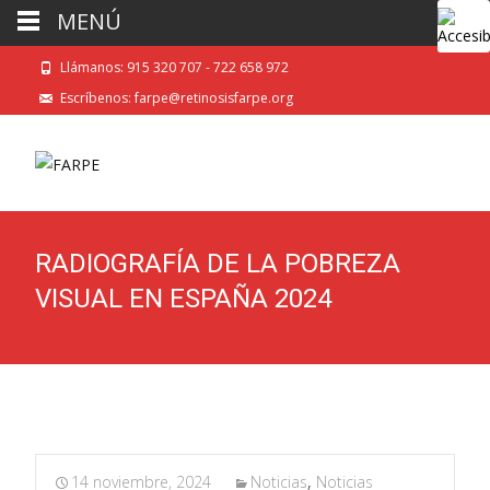
MENÚ
Llámanos: 915 320 707 - 722 658 972
Escríbenos: farpe@retinosisfarpe.org
RADIOGRAFÍA DE LA POBREZA
VISUAL EN ESPAÑA 2024
14 noviembre, 2024
Noticias
,
Noticias