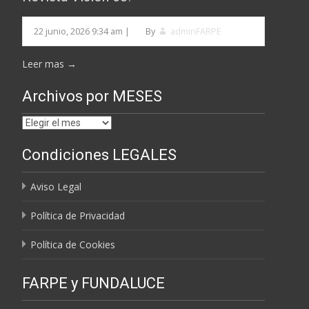
22 junio, 2026 9:34 am
|
By
adminFARPE
Leer mas →
Archivos por MESES
Archivos
por
Condiciones LEGALES
MESES
Aviso Legal
Política de Privacidad
Política de Cookies
FARPE y FUNDALUCE