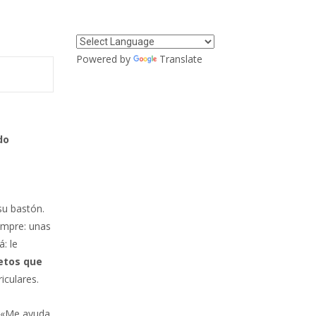
Powered by
Translate
do
su bastón.
empre: unas
: le
etos que
iculares.
. «Me ayuda