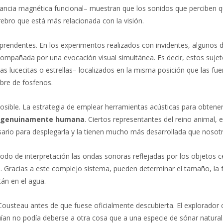
ancia magnética funcional– muestran que los sonidos que perciben 
ebro que está más relacionada con la visión.
rendentes. En los experimentos realizados con invidentes, algunos d
ompañada por una evocación visual simultánea. Es decir, estos suje
 lucecitas o estrellas– localizados en la misma posición que las fue
mbre de fosfenos.
posible. La estrategia de emplear herramientas acústicas para obtene
ón genuinamente humana
. Ciertos representantes del reino animal, e
sario para desplegarla y la tienen mucho más desarrollada que nosot
do de interpretación las ondas sonoras reflejadas por los objetos c
n. Gracias a este complejo sistema, pueden determinar el tamaño, la 
tán en el agua.
Cousteau antes de que fuese oficialmente descubierta. El explorador
ían no podía deberse a otra cosa que a una especie de sónar natural