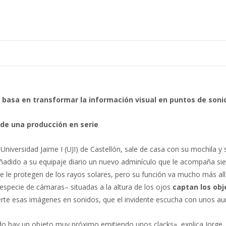
e basa en transformar la información visual en puntos de soni
 de una producción en serie
iversidad Jaime I (UJI) de Castellón, sale de casa con su mochila y 
ñadido a su equipaje diario un nuevo adminículo que le acompaña si
le protegen de los rayos solares, pero su función va mucho más allá
especie de cámaras– situadas a la altura de los ojos
captan los obj
te esas imágenes en sonidos, que el invidente escucha con unos aur
o hay un objeto muy próximo emitiendo unos clacks», explica Jorge