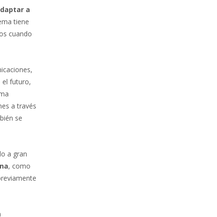
adaptar a
tema tiene
rtos cuando
icaciones,
el futuro,
ema
nes a través
bién se
lo a gran
ina
, como
 previamente
a