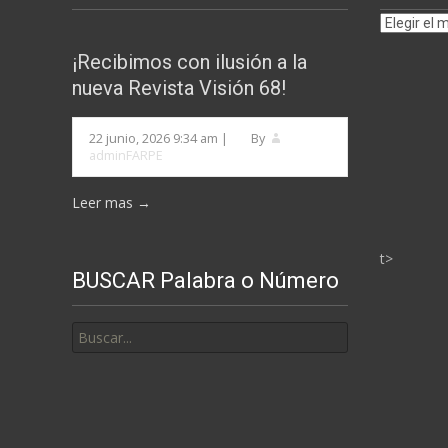
Archivos
por
¡Recibimos con ilusión a la
MESES
nueva Revista Visión 68!
22 junio, 2026 9:34 am
|
By
adminFARPE
Leer mas →
t>
BUSCAR Palabra o Número
Buscar
por: