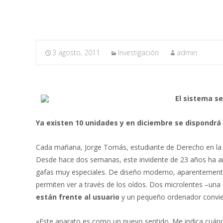
3 agosto, 2011
Investigación
admin
El sistema s
Ya existen 10 unidades y en diciembre se dispondrá
Cada mañana, Jorge Tomás, estudiante de Derecho en la Un
Desde hace dos semanas, este invidente de 23 años ha a
gafas muy especiales. De diseño moderno, aparentemente 
permiten ver a través de los oídos. Dos microlentes –una 
están frente al usuario
y un pequeño ordenador convier
«Este aparato es como un nuevo sentido. Me indica cuánd