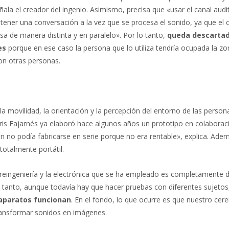
ala el creador del ingenio. Asimismo, precisa que «usar el canal aud
ener una conversación a la vez que se procesa el sonido, ya que el 
esa de manera distinta y en paralelo». Por lo tanto,
queda descartad
es
porque en ese caso la persona que lo utiliza tendría ocupada la zo
con otras personas.
a movilidad, la orientación y la percepción del entorno de las person
eris Fajarnés ya elaboró hace algunos años un prototipo en colaborac
ón no podía fabricarse en serie porque no era rentable», explica. Ade
otalmente portátil.
 reingeniería y la electrónica que se ha empleado es completamente di
 tanto, aunque todavía hay que hacer pruebas con diferentes sujeto
 aparatos funcionan
. En el fondo, lo que ocurre es que nuestro cer
transformar sonidos en imágenes.