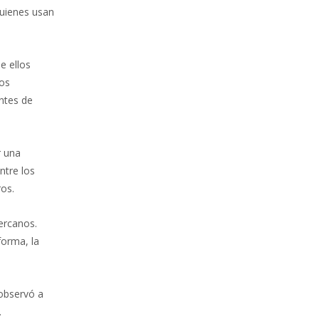
quienes usan
e ellos
tos
ntes de
r una
ntre los
ros.
ercanos.
forma, la
 observó a
.