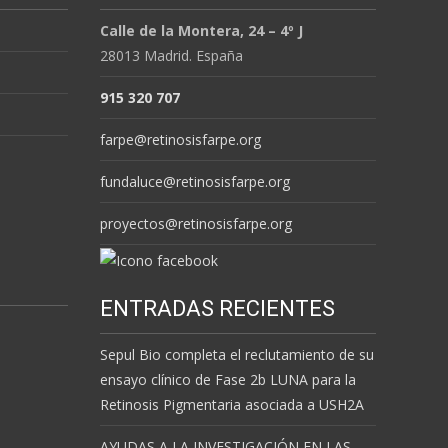
Calle de la Montera, 24 – 4º J
28013 Madrid. España
915 320 707
farpe@retinosisfarpe.org
fundaluce@retinosisfarpe.org
proyectos@retinosisfarpe.org
ENTRADAS RECIENTES
Sepul Bio completa el reclutamiento de su
ensayo clínico de Fase 2b LUNA para la
Retinosis Pigmentaria asociada a USH2A
AYUDAS A LA INVESTIGACIÓN EN LAS