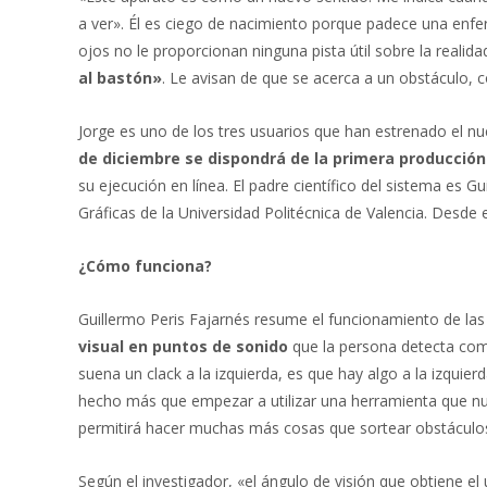
a ver». Él es ciego de nacimiento porque padece una en
ojos no le proporcionan ninguna pista útil sobre la realid
al bastón»
. Le avisan de que se acerca a un obstáculo,
Jorge es uno de los tres usuarios que han estrenado el n
de diciembre se dispondrá de la primera producción
su ejecución en línea. El padre científico del sistema es G
Gráficas de la Universidad Politécnica de Valencia. Desde 
¿Cómo funciona?
Guillermo Peris Fajarnés resume el funcionamiento de las
visual en puntos de sonido
que la persona detecta como 
suena un clack a la izquierda, es que hay algo a la izquier
hecho más que empezar a utilizar una herramienta que nun
permitirá hacer muchas más cosas que sortear obstáculo
Según el investigador, «el ángulo de visión que obtiene el