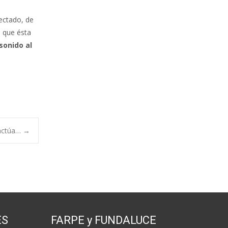
tectado, de
a que ésta
sonido al
 actúa…
→
ES
FARPE y FUNDALUCE