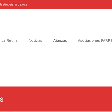
retinosisfarpe.org
La Retina
Noticias
Alianzas
Asociaciones FARP
os