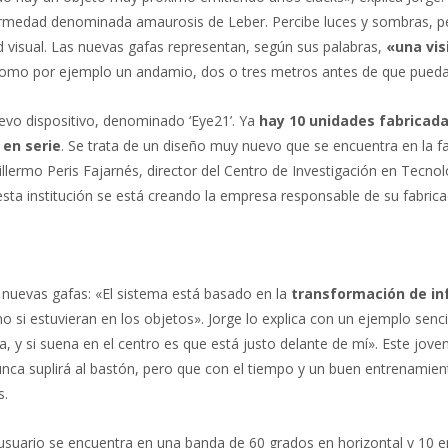
fermedad denominada amaurosis de Leber. Percibe luces y sombras, p
ad visual. Las nuevas gafas representan, según sus palabras,
«una vis
 como por ejemplo un andamio, dos o tres metros antes de que pueda
uevo dispositivo, denominado ‘Eye21’. Ya
hay 10 unidades fabricada
 en serie
. Se trata de un diseño muy nuevo que se encuentra en la fa
uillermo Peris Fajarnés, director del Centro de Investigación en Tecno
esta institución se está creando la empresa responsable de su fabrica
 nuevas gafas: «El sistema está basado en la
transformación de i
si estuvieran en los objetos». Jorge lo explica con un ejemplo sencil
da, y si suena en el centro es que está justo delante de mí». Este jove
ca suplirá al bastón, pero que con el tiempo y un buen entrenamien
s.
 usuario se encuentra en una banda de 60 grados en horizontal y 10 en