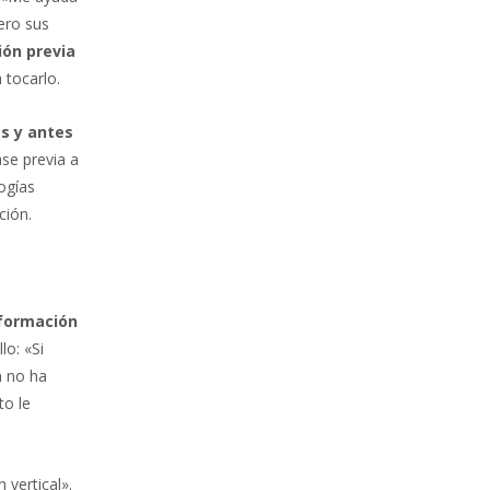
ero sus
ión previa
 tocarlo.
s y antes
se previa a
logías
ción.
nformación
lo: «Si
n no ha
to le
 vertical».