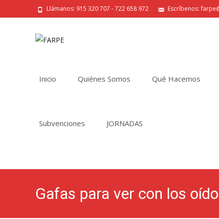
Llámanos: 915 320 707 - 722 658 972
Escríbenos: farpe@
Saltar
al
Inicio
Quiénes Somos
Qué Hacemos
contenido
Subvenciones
JORNADAS
Gafas para ver con los oíd