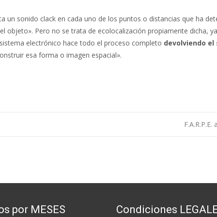
ca un sonido clack en cada uno de los puntos o distancias que ha de
l objeto». Pero no se trata de ecolocalización propiamente dicha, y
el sistema electrónico hace todo el proceso completo
devolviendo el 
construir esa forma o imagen espacial».
F.A.R.P.E.
os por MESES
Condiciones LEGAL