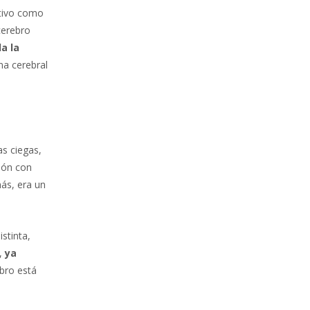
itivo como
cerebro
a la
na cerebral
as ciegas,
ión con
más, era un
stinta,
s,
ya
ebro está