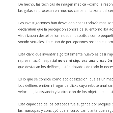
De hecho, las técnicas de imagen médica –como la reson
las gafas se procesan en muchos casos en la zona del cer
Las investigaciones han desvelado cosas todavía más sorp
declaraban que la percepción sonora de su entorno iba ac
visualizaban destellos luminosos –descritos como pequeñas
sonido virtuales. Este tipo de percepciones reciben el no
Está claro que inventar algo totalmente nuevo es casi im
representación espacial
no es ni siquiera una creaci
que destacan los delfines, están dotados de todo lo nece
Es lo que se conoce como ecolocalización, que es un méto
Los delfines emiten ráfagas de clicks cuyo rebote analiza
velocidad, la distancia y la dirección de los objetos que es
Esta capacidad de los cetáceos fue sugerida por Jacques 
las marsopas y concluyó que el curso cambiante que segu