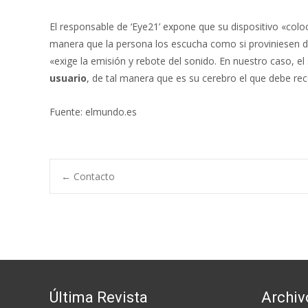
El responsable de ‘Eye21’ expone que su dispositivo «colo
manera que la persona los escucha como si proviniesen de
«exige la emisión y rebote del sonido. En nuestro caso, 
usuario
, de tal manera que es su cerebro el que debe re
Fuente: elmundo.es
Navegación
←
Contacto
de
entradas
Última Revista
Archiv