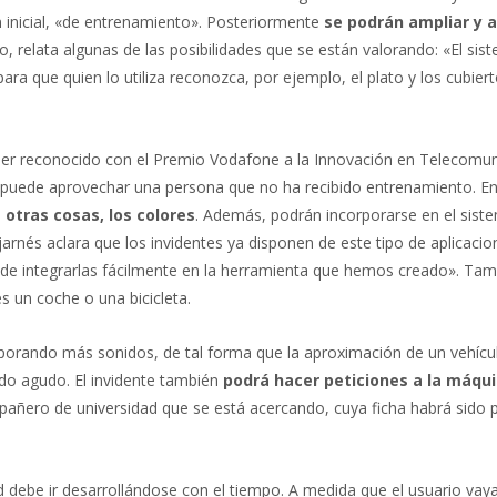
 inicial, «de entrenamiento». Posteriormente
se podrán ampliar y 
do, relata algunas de las posibilidades que se están valorando: «El sis
ra que quien lo utiliza reconozca, por ejemplo, el plato y los cubie
 ser reconocido con el Premio Vodafone a la Innovación en Telecomun
puede aprovechar una persona que no ha recibido entrenamiento. En 
 otras cosas, los colores
. Además, podrán incorporarse en el sist
arnés aclara que los invidentes ya disponen de este tipo de aplicacio
d de integrarlas fácilmente en la herramienta que hemos creado». Tam
s un coche o una bicicleta.
porando más sonidos, de tal forma que la aproximación de un vehícu
ido agudo. El invidente también
podrá hacer peticiones a la máqu
mpañero de universidad que se está acercando, cuya ficha habrá sido
debe ir desarrollándose con el tiempo. A medida que el usuario vay