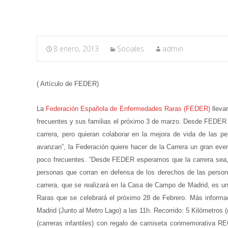
8 enero, 2013
Sociales
admin
( Artículo de FEDER)
La
Federación Española de Enfermedades Raras (FEDER)
lleva
frecuentes y sus familias el próximo 3 de marzo. Desde FEDER ha
carrera, pero quieran colaborar en la mejora de vida de las 
avanzan”, la Federación quiere hacer de la Carrera un gran eve
poco frecuentes. “Desde FEDER esperamos que la carrera sea,
personas que corran en defensa de los derechos de las perso
carrera, que se realizará en la Casa de Campo de Madrid, es u
Raras que se celebrará el próximo 28 de Febrero. Más infor
Madrid (Junto al Metro Lago) a las 11h. Recorrido: 5 Kilómetros 
(carreras infantiles) con regalo de camiseta conmemorativa 