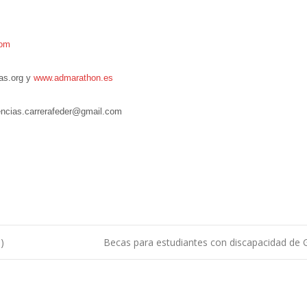
com
as.org y
www.admarathon.es
idencias.carrerafeder@gmail.com
)
Becas para estudiantes con discapacidad de