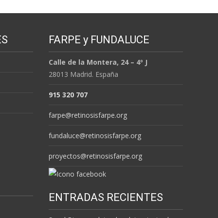
ES
FARPE y FUNDALUCE
Calle de la Montera, 24 – 4º J
28013 Madrid. España
915 320 707
farpe@retinosisfarpe.org
fundaluce@retinosisfarpe.org
proyectos@retinosisfarpe.org
ENTRADAS RECIENTES