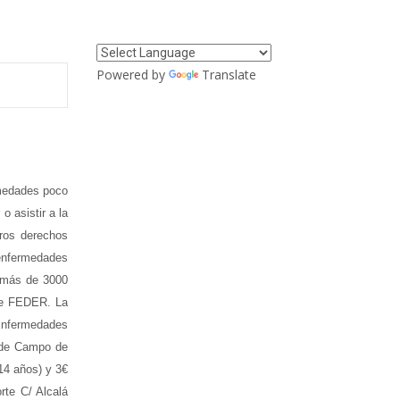
Powered by
Translate
rmedades poco
 asistir a la
tros derechos
 enfermedades
a más de 3000
 de FEDER. La
 Enfermedades
 de Campo de
 14 años) y 3€
te C/ Alcalá