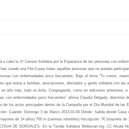
rá a cabo la IV Carrera Solidaria por la Esperanza de las personas con enfe
n creado una Fila 0 para todas aquellas personas que no puedan participar o
personas con enfermedades poco frecuentes. Bajo el lema “Tú corres, nues
nto que reúna a familias, asociaciones, afectados y gente solidaria con las
 un año más, todo un éxito. Congregando, como en ediciones anteriores, 
nas con enfermedades poco frecuentes” afirma Claudia Delgado, directora
no de los actos principales dentro de la Campaña por el Día Mundial de las
mación: Cuándo: Domingo 3 de Marzo 2013-01-04 Dónde: Salida desde Casa
(mayores de 14 años) 700 m (carreras infantiles) Inscripción: 7€ (mayores de
RECOGIA DE DORSALES: En la Tienda Solidaria Midesvan.org. CC Alcalá Nor