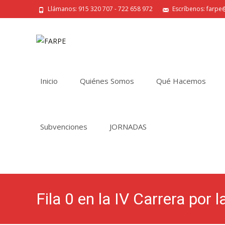
Llámanos: 915 320 707 - 722 658 972
Escríbenos: farpe@
Saltar
al
Inicio
Quiénes Somos
Qué Hacemos
contenido
Subvenciones
JORNADAS
Fila 0 en la IV Carrera por 