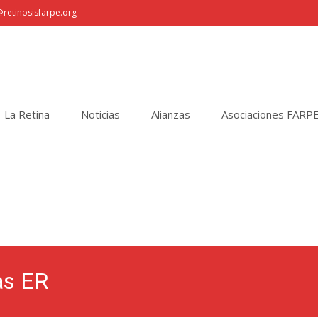
retinosisfarpe.org
La Retina
Noticias
Alianzas
Asociaciones FARP
las ER