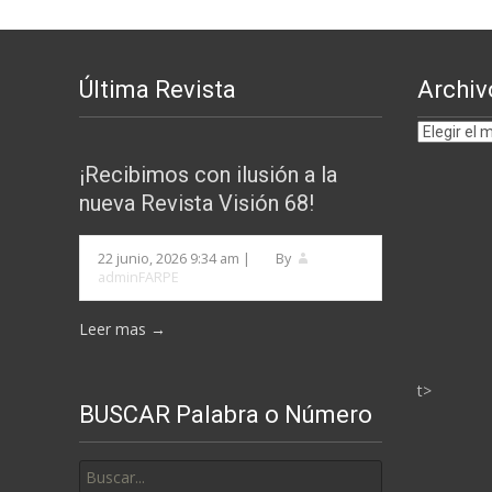
entradas
Última Revista
Archiv
Archivos
por
¡Recibimos con ilusión a la
MESES
nueva Revista Visión 68!
22 junio, 2026 9:34 am
|
By
adminFARPE
Leer mas →
t>
BUSCAR Palabra o Número
Buscar
por: