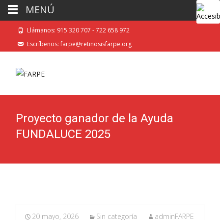
MENÚ
Llámanos: 915 320 707 - 722 658 972
Escríbenos: farpe@retinosisfarpe.org
Proyecto ganador de la Ayuda
FUNDALUCE 2025
20 mayo, 2026
Sin categoría
adminFARPE