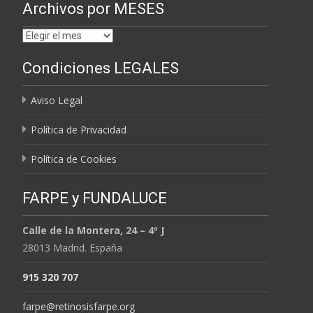
Archivos por MESES
Archivos
por
Condiciones LEGALES
MESES
Aviso Legal
Política de Privacidad
Política de Cookies
FARPE y FUNDALUCE
Calle de la Montera, 24 – 4º J
28013 Madrid. España
915 320 707
farpe@retinosisfarpe.org